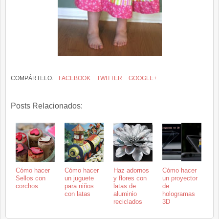
COMPÁRTELO:
FACEBOOK
TWITTER
GOOGLE+
Posts Relacionados:
Cómo hacer
Cómo hacer
Haz adornos
Cómo hacer
Sellos con
un juguete
y flores con
un proyector
corchos
para niños
latas de
de
con latas
aluminio
hologramas
reciclados
3D