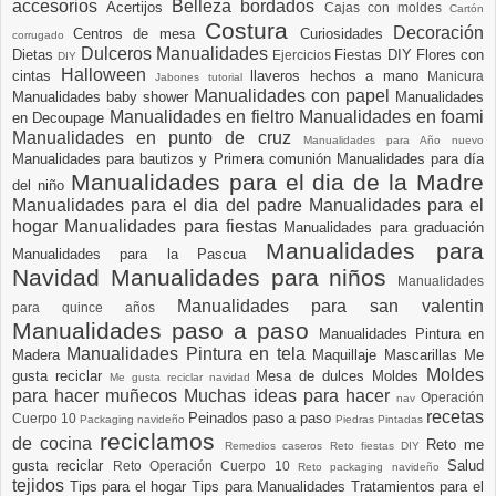
accesorios
Belleza
bordados
Acertijos
Cajas con moldes
Cartón
Costura
Decoración
Centros de mesa
Curiosidades
corrugado
Dulceros Manualidades
Dietas
Fiestas DIY
Flores con
Ejercicios
DIY
Halloween
cintas
llaveros hechos a mano
Manicura
Jabones tutorial
Manualidades con papel
Manualidades baby shower
Manualidades
Manualidades en fieltro
Manualidades en foami
en Decoupage
Manualidades en punto de cruz
Manualidades para Año nuevo
Manualidades para bautizos y Primera comunión
Manualidades para día
Manualidades para el dia de la Madre
del niño
Manualidades para el dia del padre
Manualidades para el
hogar
Manualidades para fiestas
Manualidades para graduación
Manualidades para
Manualidades para la Pascua
Navidad
Manualidades para niños
Manualidades
Manualidades para san valentin
para quince años
Manualidades paso a paso
Manualidades Pintura en
Manualidades Pintura en tela
Madera
Maquillaje
Mascarillas
Me
Moldes
gusta reciclar
Mesa de dulces
Moldes
Me gusta reciclar navidad
para hacer muñecos
Muchas ideas para hacer
Operación
nav
recetas
Peinados paso a paso
Cuerpo 10
Packaging navideño
Piedras Pintadas
reciclamos
de cocina
Reto me
Remedios caseros
Reto fiestas DIY
gusta reciclar
Salud
Reto Operación Cuerpo 10
Reto packaging navideño
tejidos
Tips para el hogar
Tips para Manualidades
Tratamientos para el