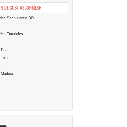
OR DE COSITASCONMESH
des San valentin-DIY
des-Tutoriales
-Foami
 Tela
e
n Madera