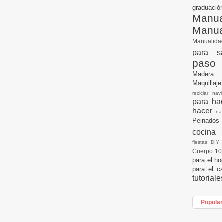
graduac
Manua
Manu
Manualid
para s
paso
Madera
Maquillaj
reciclar na
para h
hacer
n
Peinados
cocina
fiestas DI
Cuerpo 1
para el h
para el c
tutorial
Popula