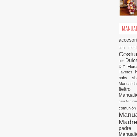
MANUALI
accesor
con mol
Cost
Dulc
DIY
DIY
Flor
llaveros
baby s
Manualid
fielt
Manuali
para Año n
comuni
Manual
Madr
padre
Manuali