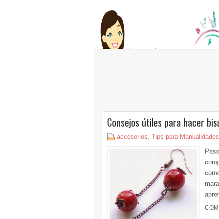
Consejos útiles para hacer bis
accesorios
,
Tips para Manualidades
Paso
compa
como 
mara
apren
COM