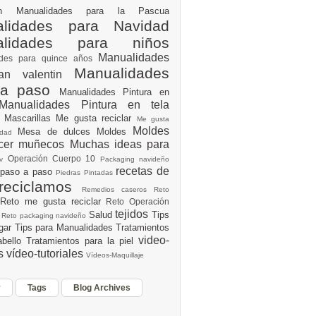
ión
Manualidades para la Pascua
lidades para Navidad
alidades para niños
Manualidades
ades para quince años
Manualidades
an valentin
 a paso
Manualidades Pintura en
Manualidades Pintura en tela
e
Mascarillas
Me gusta reciclar
Me gusta
Moldes
Mesa de dulces
Moldes
vidad
acer muñecos
Muchas ideas para
Operación Cuerpo 10
av
Packaging navideño
recetas de
 paso a paso
Piedras Pintadas
reciclamos
Remedios caseros
Reto
Reto me gusta reciclar
Reto Operación
Y
tejidos
Salud
Tips
0
Reto packaging navideño
ogar
Tips para Manualidades
Tratamientos
video-
abello
Tratamientos para la piel
es
vídeo-tutoriales
Vídeos-Maquillaje
r
Tags
Blog Archives