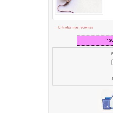
← Entradas más recientes
" S
E