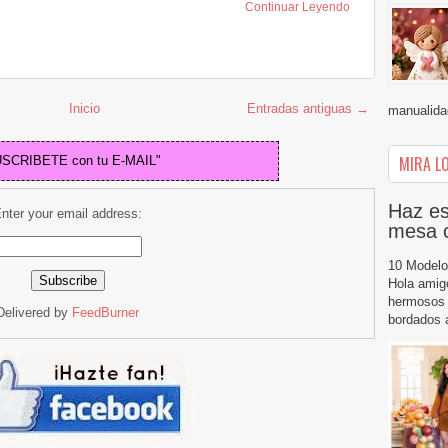
Continuar Leyendo
Inicio
Entradas antiguas →
manualidad
MIRA LO
USCRIBETE con tu E-MAIL"
Haz es
nter your email address:
mesa 
10 Modelo
Hola amig
hermosos 
Delivered by
FeedBurner
bordados a