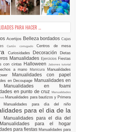
DADES PARA HACER ...
ios
Belleza
bordados
Acertijos
Cajas
Centros de mesa
des
Cartón corrugado
ura
Decoración
Curiosidades
Dietas
eros Manualidades
Fiestas
Ejercicios
Halloween
es con cintas
Jabones tutorial
 hechos a mano
Manualidades
Manicura
Manualidades con papel
hower
Manualidades en
ades en Decoupage
ro
Manualidades en foami
dades en punto de cruz
Manualidades
Manualidades para bautizos y Primera
uevo
ón
Manualidades para día del niño
idades para el dia de la
e
Manualidades para el dia del
Manualidades para el hogar
dades para fiestas
Manualidades para