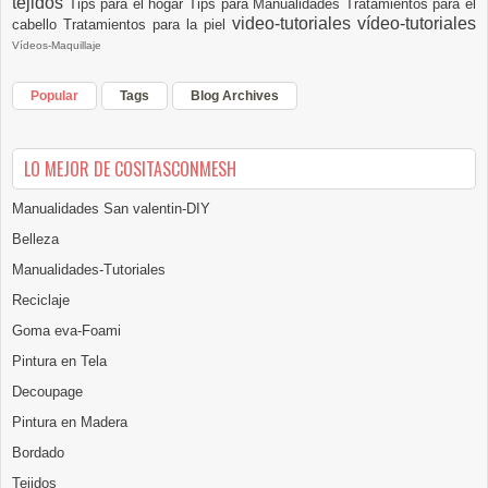
tejidos
Tips para el hogar
Tips para Manualidades
Tratamientos para el
video-tutoriales
vídeo-tutoriales
cabello
Tratamientos para la piel
Vídeos-Maquillaje
Popular
Tags
Blog Archives
LO MEJOR DE COSITASCONMESH
Manualidades San valentin-DIY
Belleza
Manualidades-Tutoriales
Reciclaje
Goma eva-Foami
Pintura en Tela
Decoupage
Pintura en Madera
Bordado
Tejidos