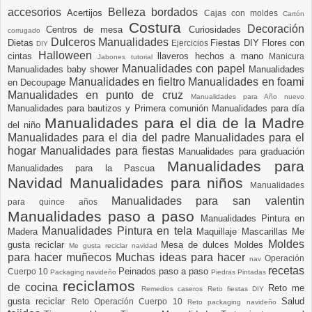
accesorios
Belleza
bordados
Acertijos
Cajas con moldes
Cartón
Costura
Decoración
Centros de mesa
Curiosidades
corrugado
Dulceros Manualidades
Dietas
Fiestas DIY
Flores con
Ejercicios
DIY
Halloween
cintas
llaveros hechos a mano
Manicura
Jabones tutorial
Manualidades con papel
Manualidades baby shower
Manualidades
Manualidades en fieltro
Manualidades en foami
en Decoupage
Manualidades en punto de cruz
Manualidades para Año nuevo
Manualidades para bautizos y Primera comunión
Manualidades para día
Manualidades para el dia de la Madre
del niño
Manualidades para el dia del padre
Manualidades para el
hogar
Manualidades para fiestas
Manualidades para graduación
Manualidades para
Manualidades para la Pascua
Navidad
Manualidades para niños
Manualidades
Manualidades para san valentin
para quince años
Manualidades paso a paso
Manualidades Pintura en
Manualidades Pintura en tela
Madera
Maquillaje
Mascarillas
Me
Moldes
gusta reciclar
Mesa de dulces
Moldes
Me gusta reciclar navidad
para hacer muñecos
Muchas ideas para hacer
Operación
nav
recetas
Peinados paso a paso
Cuerpo 10
Packaging navideño
Piedras Pintadas
reciclamos
de cocina
Reto me
Remedios caseros
Reto fiestas DIY
gusta reciclar
Salud
Reto Operación Cuerpo 10
Reto packaging navideño