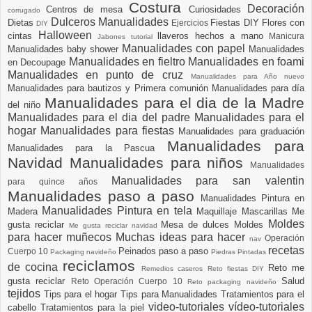
Costura
Decoración
Centros de mesa
Curiosidades
corrugado
Dulceros Manualidades
Dietas
Fiestas DIY
Flores con
Ejercicios
DIY
Halloween
cintas
llaveros hechos a mano
Manicura
Jabones tutorial
Manualidades con papel
Manualidades baby shower
Manualidades
Manualidades en fieltro
Manualidades en foami
en Decoupage
Manualidades en punto de cruz
Manualidades para Año nuevo
Manualidades para bautizos y Primera comunión
Manualidades para día
Manualidades para el dia de la Madre
del niño
Manualidades para el dia del padre
Manualidades para el
hogar
Manualidades para fiestas
Manualidades para graduación
Manualidades para
Manualidades para la Pascua
Navidad
Manualidades para niños
Manualidades
Manualidades para san valentin
para quince años
Manualidades paso a paso
Manualidades Pintura en
Manualidades Pintura en tela
Madera
Maquillaje
Mascarillas
Me
Moldes
gusta reciclar
Mesa de dulces
Moldes
Me gusta reciclar navidad
para hacer muñecos
Muchas ideas para hacer
Operación
nav
recetas
Peinados paso a paso
Cuerpo 10
Packaging navideño
Piedras Pintadas
reciclamos
de cocina
Reto me
Remedios caseros
Reto fiestas DIY
gusta reciclar
Salud
Reto Operación Cuerpo 10
Reto packaging navideño
tejidos
Tips para el hogar
Tips para Manualidades
Tratamientos para el
video-tutoriales
vídeo-tutoriales
cabello
Tratamientos para la piel