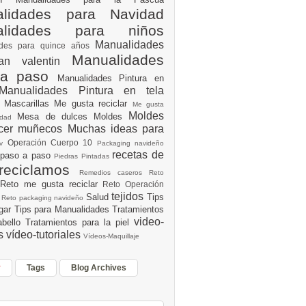
lidades para Navidad
alidades para niños
Manualidades
ades para quince años
Manualidades
an valentin
 a paso
Manualidades Pintura en
Manualidades Pintura en tela
e
Mascarillas
Me gusta reciclar
Me gusta
Moldes
Mesa de dulces
Moldes
vidad
acer muñecos
Muchas ideas para
Operación Cuerpo 10
av
Packaging navideño
recetas de
 paso a paso
Piedras Pintadas
reciclamos
Remedios caseros
Reto
Reto me gusta reciclar
Reto Operación
Y
tejidos
Salud
Tips
0
Reto packaging navideño
ogar
Tips para Manualidades
Tratamientos
video-
abello
Tratamientos para la piel
es
vídeo-tutoriales
Vídeos-Maquillaje
r
Tags
Blog Archives