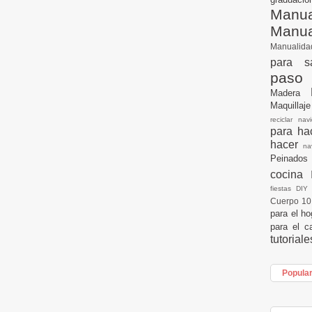
Manua
Manu
Manualid
para s
paso
Madera
Maquillaj
reciclar na
para h
hacer
n
Peinados
cocina
fiestas DI
Cuerpo 1
para el h
para el c
tutorial
Popula