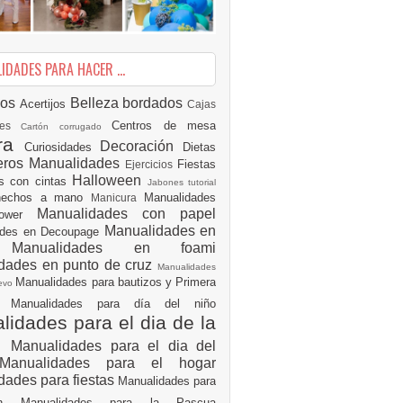
DADES PARA HACER ...
ios
Belleza
bordados
Acertijos
Cajas
Centros de mesa
des
Cartón corrugado
ura
Decoración
Curiosidades
Dietas
eros Manualidades
Fiestas
Ejercicios
Halloween
es con cintas
Jabones tutorial
 hechos a mano
Manualidades
Manicura
Manualidades con papel
hower
Manualidades en
ades en Decoupage
ro
Manualidades en foami
dades en punto de cruz
Manualidades
Manualidades para bautizos y Primera
uevo
ón
Manualidades para día del niño
idades para el dia de la
e
Manualidades para el dia del
Manualidades para el hogar
dades para fiestas
Manualidades para
ión
Manualidades para la Pascua