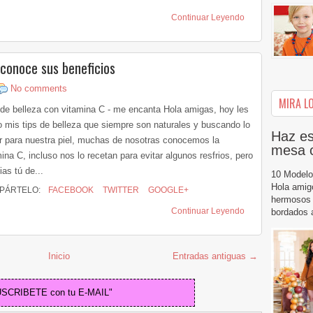
Continuar Leyendo
 conoce sus beneficios
No comments
MIRA LO
 de belleza con vitamina C - me encanta Hola amigas, hoy les
go mis tips de belleza que siempre son naturales y buscando lo
Haz es
r para nuestra piel, muchas de nosotras conocemos la
mesa 
ina C, incluso nos lo recetan para evitar algunos resfrios, pero
as tú de...
10 Modelo
Hola amig
PÁRTELO:
FACEBOOK
TWITTER
GOOGLE+
hermosos 
Continuar Leyendo
bordados a
Inicio
Entradas antiguas →
USCRIBETE con tu E-MAIL"