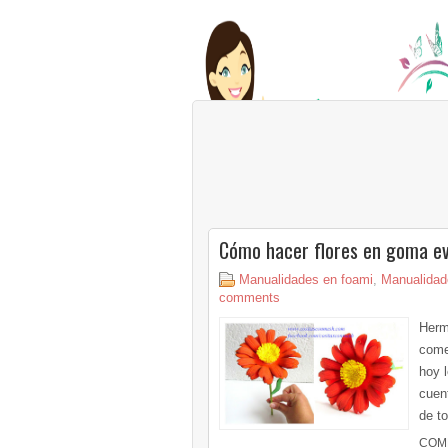
Cómo hacer flores en goma ev
Manualidades en foami
,
Manualidade
comments
Herm
come
hoy 
cuen
de to
COM