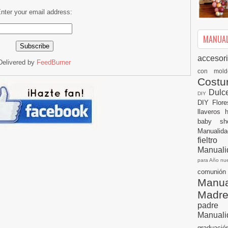
nter your email address:
MANUALI
accesor
Delivered by
FeedBurner
con mol
Cost
Dulc
DIY
DIY
Flor
llaveros
baby s
Manualid
fielt
Manuali
para Año n
comuni
Manual
Madr
padre
Manuali
graduac