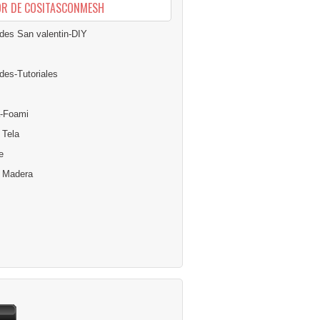
OR DE COSITASCONMESH
des San valentin-DIY
des-Tutoriales
-Foami
 Tela
e
n Madera