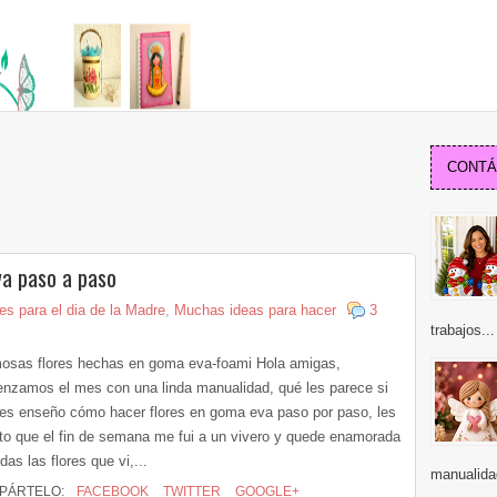
CONTÁC
a paso a paso
s para el dia de la Madre
,
Muchas ideas para hacer
3
trabajos...
osas flores hechas en goma eva-foami Hola amigas,
nzamos el mes con una linda manualidad, qué les parece si
les enseño cómo hacer flores en goma eva paso por paso, les
to que el fin de semana me fui a un vivero y quede enamorada
das las flores que vi,...
manualidad
PÁRTELO:
FACEBOOK
TWITTER
GOOGLE+