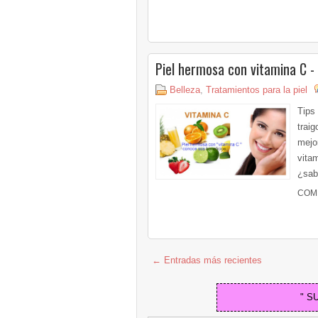
Piel hermosa con vitamina C -
Belleza
,
Tratamientos para la piel
Tips
trai
mejo
vitam
¿sabi
COM
← Entradas más recientes
" S