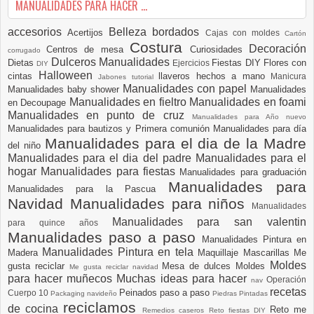
MANUALIDADES PARA HACER ...
accesorios
Belleza
bordados
Acertijos
Cajas con moldes
Cartón
Costura
Decoración
Centros de mesa
Curiosidades
corrugado
Dulceros Manualidades
Dietas
Fiestas DIY
Flores con
Ejercicios
DIY
Halloween
cintas
llaveros hechos a mano
Manicura
Jabones tutorial
Manualidades con papel
Manualidades baby shower
Manualidades
Manualidades en fieltro
Manualidades en foami
en Decoupage
Manualidades en punto de cruz
Manualidades para Año nuevo
Manualidades para bautizos y Primera comunión
Manualidades para día
Manualidades para el dia de la Madre
del niño
Manualidades para el dia del padre
Manualidades para el
hogar
Manualidades para fiestas
Manualidades para graduación
Manualidades para
Manualidades para la Pascua
Navidad
Manualidades para niños
Manualidades
Manualidades para san valentin
para quince años
Manualidades paso a paso
Manualidades Pintura en
Manualidades Pintura en tela
Madera
Maquillaje
Mascarillas
Me
Moldes
gusta reciclar
Mesa de dulces
Moldes
Me gusta reciclar navidad
para hacer muñecos
Muchas ideas para hacer
Operación
nav
recetas
Peinados paso a paso
Cuerpo 10
Packaging navideño
Piedras Pintadas
reciclamos
de cocina
Reto me
Remedios caseros
Reto fiestas DIY