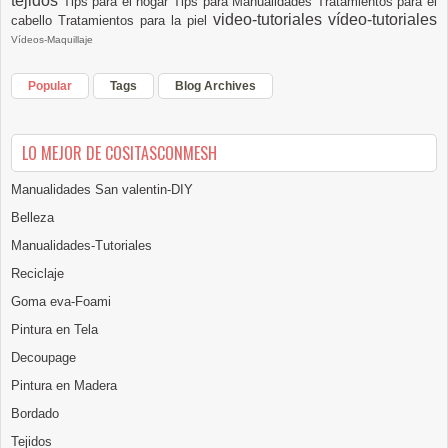
tejidos
Tips para el hogar
Tips para Manualidades
Tratamientos para el
video-tutoriales
vídeo-tutoriales
cabello
Tratamientos para la piel
Vídeos-Maquillaje
Popular
Tags
Blog Archives
LO MEJOR DE COSITASCONMESH
Manualidades San valentin-DIY
Belleza
Manualidades-Tutoriales
Reciclaje
Goma eva-Foami
Pintura en Tela
Decoupage
Pintura en Madera
Bordado
Tejidos