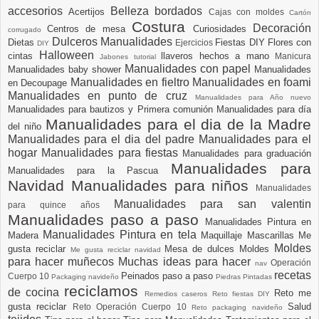
accesorios
Belleza
bordados
Acertijos
Cajas con moldes
Cartón
Costura
Decoración
Centros de mesa
Curiosidades
corrugado
Dulceros Manualidades
Dietas
Fiestas DIY
Flores con
Ejercicios
DIY
Halloween
cintas
llaveros hechos a mano
Manicura
Jabones tutorial
Manualidades con papel
Manualidades baby shower
Manualidades
Manualidades en fieltro
Manualidades en foami
en Decoupage
Manualidades en punto de cruz
Manualidades para Año nuevo
Manualidades para bautizos y Primera comunión
Manualidades para día
Manualidades para el dia de la Madre
del niño
Manualidades para el dia del padre
Manualidades para el
hogar
Manualidades para fiestas
Manualidades para graduación
Manualidades para
Manualidades para la Pascua
Navidad
Manualidades para niños
Manualidades
Manualidades para san valentin
para quince años
Manualidades paso a paso
Manualidades Pintura en
Manualidades Pintura en tela
Madera
Maquillaje
Mascarillas
Me
Moldes
gusta reciclar
Mesa de dulces
Moldes
Me gusta reciclar navidad
para hacer muñecos
Muchas ideas para hacer
Operación
nav
recetas
Peinados paso a paso
Cuerpo 10
Packaging navideño
Piedras Pintadas
reciclamos
de cocina
Reto me
Remedios caseros
Reto fiestas DIY
gusta reciclar
Salud
Reto Operación Cuerpo 10
Reto packaging navideño