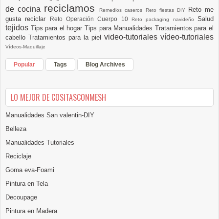
reciclamos
de cocina
Reto me
Remedios caseros
Reto fiestas DIY
gusta reciclar
Salud
Reto Operación Cuerpo 10
Reto packaging navideño
tejidos
Tips para el hogar
Tips para Manualidades
Tratamientos para el
video-tutoriales
vídeo-tutoriales
cabello
Tratamientos para la piel
Vídeos-Maquillaje
Popular
Tags
Blog Archives
LO MEJOR DE COSITASCONMESH
Manualidades San valentin-DIY
Belleza
Manualidades-Tutoriales
Reciclaje
Goma eva-Foami
Pintura en Tela
Decoupage
Pintura en Madera