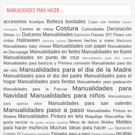
MANUALIDADES PARA HACER ...
accesorios
Belleza
bordados
Acertijos
Cajas con moldes
Cartón
Costura
Decoración
Centros de mesa
Curiosidades
corrugado
Dulceros Manualidades
Dietas
Fiestas DIY
Flores con
Ejercicios
DIY
Halloween
cintas
llaveros hechos a mano
Manicura
Jabones tutorial
Manualidades con papel
Manualidades baby shower
Manualidades
Manualidades en fieltro
Manualidades en foami
en Decoupage
Manualidades en punto de cruz
Manualidades para Año nuevo
Manualidades para bautizos y Primera comunión
Manualidades para día
Manualidades para el dia de la Madre
del niño
Manualidades para el dia del padre
Manualidades para el
hogar
Manualidades para fiestas
Manualidades para graduación
Manualidades para
Manualidades para la Pascua
Navidad
Manualidades para niños
Manualidades
Manualidades para san valentin
para quince años
Manualidades paso a paso
Manualidades Pintura en
Manualidades Pintura en tela
Madera
Maquillaje
Mascarillas
Me
Moldes
gusta reciclar
Mesa de dulces
Moldes
Me gusta reciclar navidad
para hacer muñecos
Muchas ideas para hacer
Operación
nav
recetas
Peinados paso a paso
Cuerpo 10
Packaging navideño
Piedras Pintadas