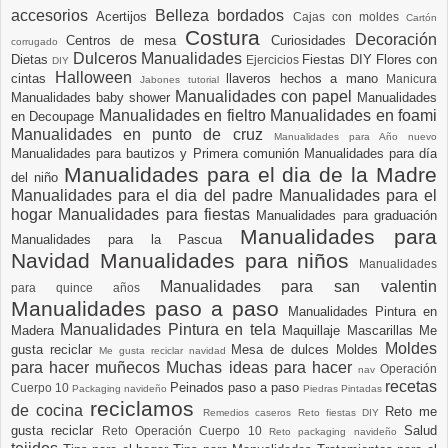
accesorios
Belleza
bordados
Acertijos
Cajas con moldes
Cartón
Costura
Decoración
Centros de mesa
Curiosidades
corrugado
Dulceros Manualidades
Dietas
Fiestas DIY
Flores con
Ejercicios
DIY
Halloween
cintas
llaveros hechos a mano
Manicura
Jabones tutorial
Manualidades con papel
Manualidades baby shower
Manualidades
Manualidades en fieltro
Manualidades en foami
en Decoupage
Manualidades en punto de cruz
Manualidades para Año nuevo
Manualidades para bautizos y Primera comunión
Manualidades para día
Manualidades para el dia de la Madre
del niño
Manualidades para el dia del padre
Manualidades para el
hogar
Manualidades para fiestas
Manualidades para graduación
Manualidades para
Manualidades para la Pascua
Navidad
Manualidades para niños
Manualidades
Manualidades para san valentin
para quince años
Manualidades paso a paso
Manualidades Pintura en
Manualidades Pintura en tela
Madera
Maquillaje
Mascarillas
Me
Moldes
gusta reciclar
Mesa de dulces
Moldes
Me gusta reciclar navidad
para hacer muñecos
Muchas ideas para hacer
Operación
nav
recetas
Peinados paso a paso
Cuerpo 10
Packaging navideño
Piedras Pintadas
reciclamos
de cocina
Reto me
Remedios caseros
Reto fiestas DIY
gusta reciclar
Salud
Reto Operación Cuerpo 10
Reto packaging navideño