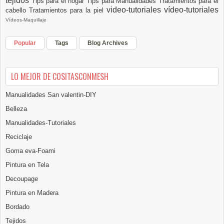
tejidos
Tips para el hogar
Tips para Manualidades
Tratamientos para el
video-tutoriales
vídeo-tutoriales
cabello
Tratamientos para la piel
Vídeos-Maquillaje
Popular
Tags
Blog Archives
LO MEJOR DE COSITASCONMESH
Manualidades San valentin-DIY
Belleza
Manualidades-Tutoriales
Reciclaje
Goma eva-Foami
Pintura en Tela
Decoupage
Pintura en Madera
Bordado
Tejidos