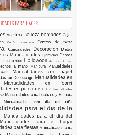
DADES PARA HACER ...
ios
Belleza
bordados
Acertijos
Cajas
Centros de mesa
des
Cartón corrugado
ura
Decoración
Curiosidades
Dietas
eros Manualidades
Fiestas
Ejercicios
Halloween
es con cintas
Jabones tutorial
 hechos a mano
Manualidades
Manicura
Manualidades con papel
hower
Manualidades en
ades en Decoupage
ro
Manualidades en foami
dades en punto de cruz
Manualidades
Manualidades para bautizos y Primera
uevo
ón
Manualidades para día del niño
idades para el dia de la
e
Manualidades para el dia del
Manualidades para el hogar
dades para fiestas
Manualidades para
ión
Manualidades para la Pascua