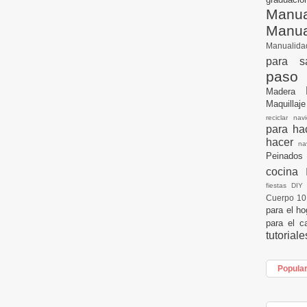
Manua
Manu
Manualid
para s
paso
Madera
Maquillaj
reciclar na
para h
hacer
n
Peinados
cocina
fiestas DI
Cuerpo 1
para el h
para el c
tutorial
Popula