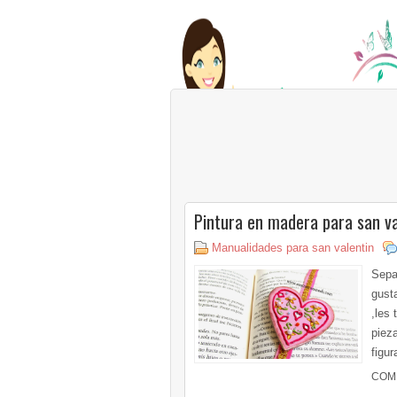
Pintura en madera para san va
Manualidades para san valentin
Sepa
gusta
,les
piez
figur
COM