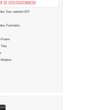
OR DE COSITASCONMESH
des San valentin-DIY
des-Tutoriales
-Foami
 Tela
e
n Madera