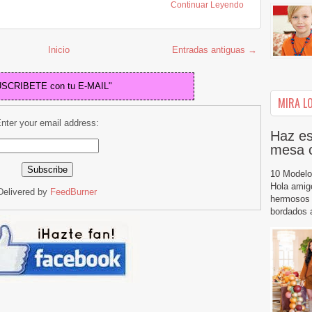
Continuar Leyendo
Inicio
Entradas antiguas →
USCRIBETE con tu E-MAIL"
MIRA LO
nter your email address:
Haz es
mesa 
10 Modelo
Hola amig
Delivered by
FeedBurner
hermosos 
bordados a