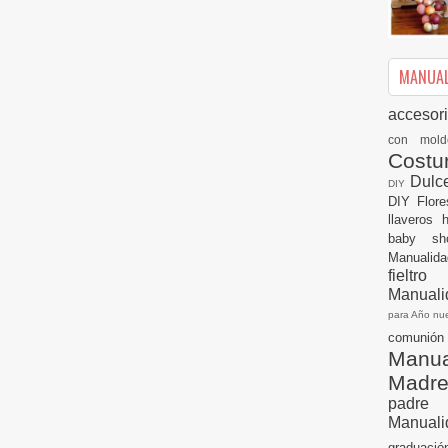
MANUALI
accesor
con mol
Cost
Dulc
DIY
DIY
Flor
llaveros
baby s
Manualid
fielt
Manuali
para Año n
comuni
Manual
Madr
padre
Manuali
graduac