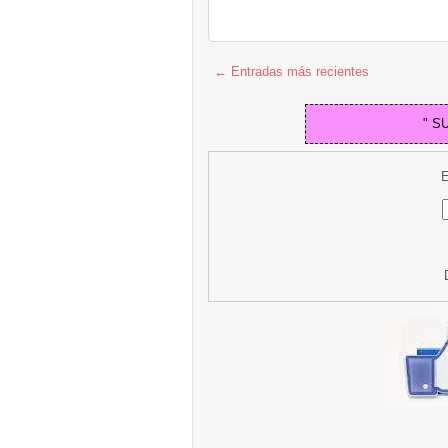
← Entradas más recientes
" S
E