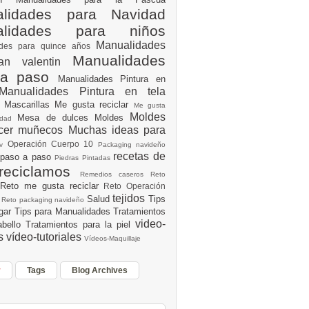
lidades para Navidad
alidades para niños
Manualidades
ades para quince años
Manualidades
an valentin
 a paso
Manualidades Pintura en
Manualidades Pintura en tela
e
Mascarillas
Me gusta reciclar
Me gusta
Moldes
Mesa de dulces
Moldes
vidad
acer muñecos
Muchas ideas para
Operación Cuerpo 10
av
Packaging navideño
recetas de
 paso a paso
Piedras Pintadas
reciclamos
Remedios caseros
Reto
Reto me gusta reciclar
Reto Operación
Y
tejidos
Salud
Tips
0
Reto packaging navideño
ogar
Tips para Manualidades
Tratamientos
video-
abello
Tratamientos para la piel
es
vídeo-tutoriales
Vídeos-Maquillaje
r
Tags
Blog Archives