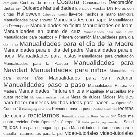
Costura
Decoración
Centros de mesa
Curiosidades
corrugado
Dulceros Manualidades
Dietas
Fiestas DIY
Flores con
Ejercicios
DIY
Halloween
cintas
llaveros hechos a mano
Manicura
Jabones tutorial
Manualidades con papel
Manualidades baby shower
Manualidades
Manualidades en fieltro
Manualidades en foami
en Decoupage
Manualidades en punto de cruz
Manualidades para Año nuevo
Manualidades para bautizos y Primera comunión
Manualidades para día
Manualidades para el dia de la Madre
del niño
Manualidades para el dia del padre
Manualidades para el
hogar
Manualidades para fiestas
Manualidades para graduación
Manualidades para
Manualidades para la Pascua
Navidad
Manualidades para niños
Manualidades
Manualidades para san valentin
para quince años
Manualidades paso a paso
Manualidades Pintura en
Manualidades Pintura en tela
Madera
Maquillaje
Mascarillas
Me
Moldes
gusta reciclar
Mesa de dulces
Moldes
Me gusta reciclar navidad
para hacer muñecos
Muchas ideas para hacer
Operación
nav
recetas
Peinados paso a paso
Cuerpo 10
Packaging navideño
Piedras Pintadas
reciclamos
de cocina
Reto me
Remedios caseros
Reto fiestas DIY
gusta reciclar
Salud
Reto Operación Cuerpo 10
Reto packaging navideño
tejidos
Tips para el hogar
Tips para Manualidades
Tratamientos para el
video-tutoriales
vídeo-tutoriales
cabello
Tratamientos para la piel