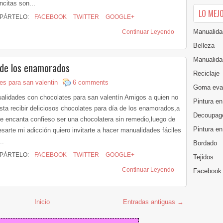
ncitas son...
LO MEJ
PÁRTELO:
FACEBOOK
TWITTER
GOOGLE+
Manualida
Continuar Leyendo
Belleza
Manualida
 de los enamorados
Reciclaje
es para san valentin
6 comments
Goma eva
alidades con chocolates para san valentín Amigos a quien no
Pintura en
usta recibir deliciosos chocolates para día de los enamorados,a
Decoupag
e encanta confieso ser una chocolatera sin remedio,luego de
Pintura e
sarte mi adicción quiero invitarte a hacer manualidades fáciles
..
Bordado
PÁRTELO:
FACEBOOK
TWITTER
GOOGLE+
Tejidos
Continuar Leyendo
Facebook
Inicio
Entradas antiguas →