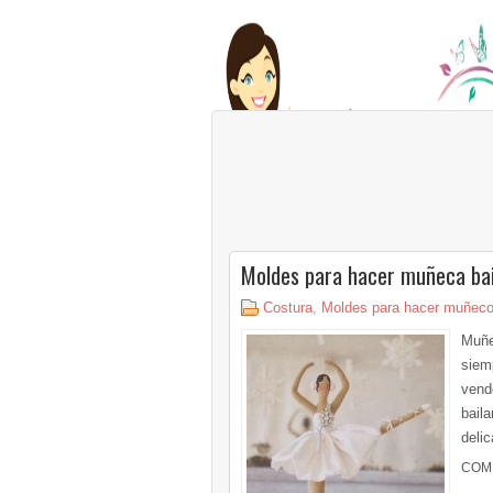
Moldes para hacer muñeca bai
Costura
,
Moldes para hacer muñec
Muñe
siem
vend
bail
deli
COM