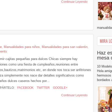
Continuar Leyendo
manualidad
MIRA LO
re
,
Manualidades para niños
,
Manualidades para san valentin
,
ents
Haz es
mesa 
imir cajitas pequeñas para dulces Chicas siempre hay
iones como una fiesta de cumpleaños,reuniones entre
10 Modelo
os,bautizos,matrimonios etc, en donde nos toca ser anfitriones
Hola amig
iza simplemente nos nace dar detalles significativos como
hermosos 
bordados a
eños dulces caseros hechos por...
PÁRTELO:
FACEBOOK
TWITTER
GOOGLE+
Continuar Leyendo