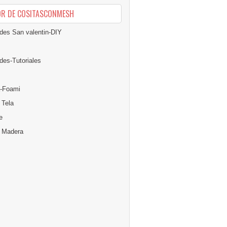
OR DE COSITASCONMESH
des San valentin-DIY
des-Tutoriales
-Foami
 Tela
e
n Madera