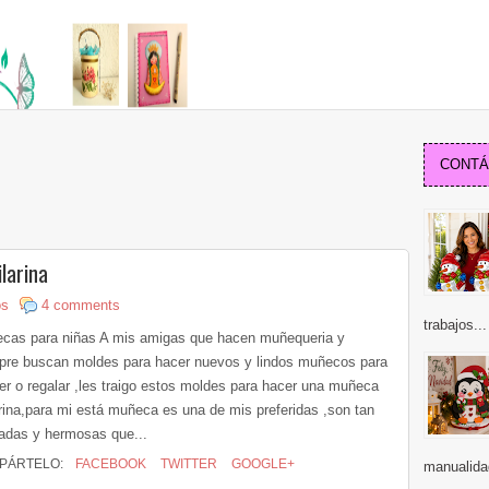
CONTÁC
larina
os
4 comments
trabajos...
cas para niñas A mis amigas que hacen muñequeria y
pre buscan moldes para hacer nuevos y lindos muñecos para
er o regalar ,les traigo estos moldes para hacer una muñeca
arina,para mi está muñeca es una de mis preferidas ,son tan
cadas y hermosas que...
PÁRTELO:
FACEBOOK
TWITTER
GOOGLE+
manualida