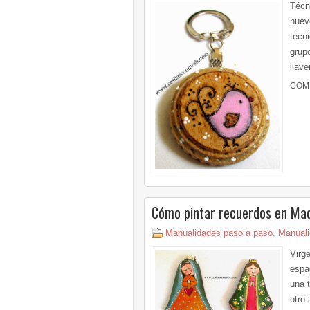
Técn
nuev
técn
grup
llave
COM
Cómo pintar recuerdos en Ma
Manualidades paso a paso
,
Manuali
Virg
espa
una t
otro