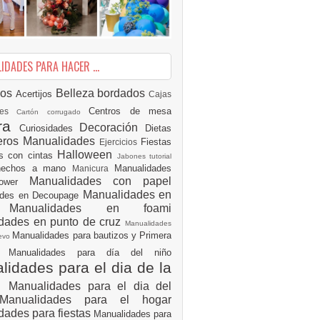
DADES PARA HACER ...
ios
Belleza
bordados
Acertijos
Cajas
Centros de mesa
des
Cartón corrugado
ura
Decoración
Curiosidades
Dietas
eros Manualidades
Fiestas
Ejercicios
Halloween
es con cintas
Jabones tutorial
 hechos a mano
Manualidades
Manicura
Manualidades con papel
hower
Manualidades en
ades en Decoupage
ro
Manualidades en foami
dades en punto de cruz
Manualidades
Manualidades para bautizos y Primera
uevo
ón
Manualidades para día del niño
idades para el dia de la
e
Manualidades para el dia del
Manualidades para el hogar
dades para fiestas
Manualidades para