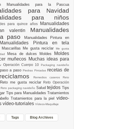
ión
Manualidades para la Pascua
lidades para Navidad
alidades para niños
Manualidades
ades para quince años
Manualidades
an valentin
 a paso
Manualidades Pintura en
Manualidades Pintura en tela
e
Mascarillas
Me gusta reciclar
Me gusta
Moldes
Mesa de dulces
Moldes
vidad
acer muñecos
Muchas ideas para
Operación Cuerpo 10
av
Packaging navideño
recetas de
 paso a paso
Piedras Pintadas
reciclamos
Remedios caseros
Reto
Reto me gusta reciclar
Reto Operación
Y
tejidos
Salud
Tips
0
Reto packaging navideño
ogar
Tips para Manualidades
Tratamientos
video-
abello
Tratamientos para la piel
es
vídeo-tutoriales
Vídeos-Maquillaje
r
Tags
Blog Archives