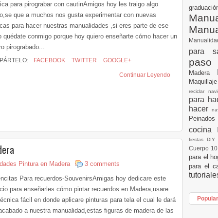
ica para pirograbar con cautinAmigos hoy les traigo algo
graduac
o,se que a muchos nos gusta experimentar con nuevas
Manua
icas para hacer nuestras manualidades ,si eres parte de ese
Manu
o quédate conmigo porque hoy quiero enseñarte cómo hacer un
Manualid
ro pirograbado...
para s
paso
PÁRTELO:
FACEBOOK
TWITTER
GOOGLE+
Madera
Continuar Leyendo
Maquillaj
reciclar na
para h
hacer
n
Peinados
cocina
fiestas DI
dera
Cuerpo 1
para el h
dades Pintura en Madera
3 comments
para el c
tutorial
encitas Para recuerdos-SouvenirsAmigas hoy dedicare este
cio para enseñarles cómo pintar recuerdos en Madera,usare
Popula
écnica fácil en donde aplicare pinturas para tela el cual le dará
 acabado a nuestra manualidad,estas figuras de madera de las