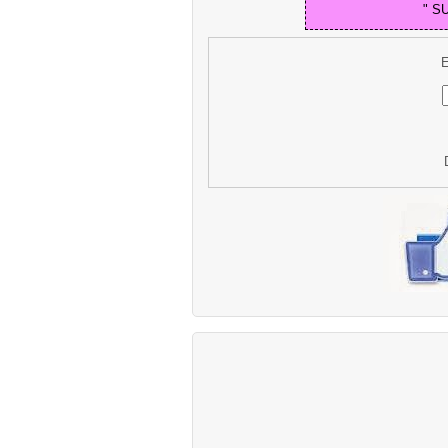
" S
E