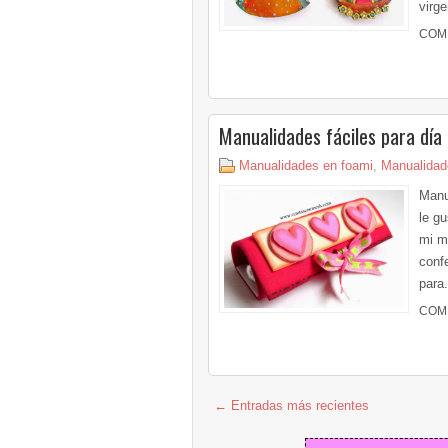
virge
COM
Manualidades fáciles para día
Manualidades en foami
,
Manualidad
Manu
le g
mi m
confe
para.
COM
← Entradas más recientes