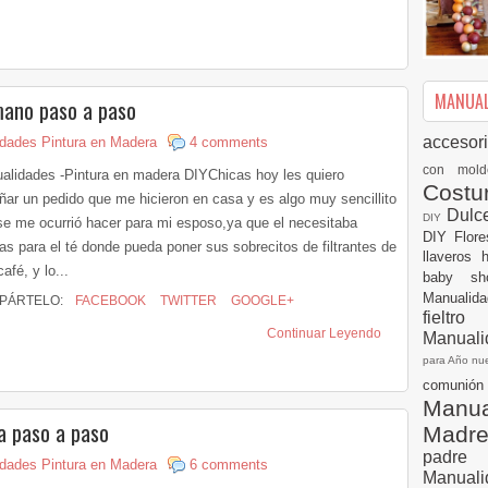
MANUALI
 mano paso a paso
accesor
dades Pintura en Madera
4 comments
con mol
alidades -Pintura en madera DIYChicas hoy les quiero
Cost
ñar un pedido que me hicieron en casa y es algo muy sencillito
Dulc
DIY
se me ocurrió hacer para mi esposo,ya que el necesitaba
DIY
Flor
as para el té donde pueda poner sus sobrecitos de filtrantes de
llaveros
café, y lo...
baby s
Manualid
PÁRTELO:
FACEBOOK
TWITTER
GOOGLE+
fielt
Continuar Leyendo
Manuali
para Año n
comuni
Manual
a paso a paso
Madr
padre
dades Pintura en Madera
6 comments
Manuali