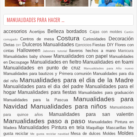
MANUALIDADES PARA HACER ...
accesorios
Belleza
bordados
Acertijos
Cajas con moldes
Cartón
Costura
Decoración
Centros de mesa
Curiosidades
corrugado
Dulceros Manualidades
Dietas
Fiestas DIY
Flores con
Ejercicios
DIY
Halloween
cintas
llaveros hechos a mano
Manicura
Jabones tutorial
Manualidades con papel
Manualidades baby shower
Manualidades
Manualidades en fieltro
Manualidades en foami
en Decoupage
Manualidades en punto de cruz
Manualidades para Año nuevo
Manualidades para bautizos y Primera comunión
Manualidades para día
Manualidades para el dia de la Madre
del niño
Manualidades para el dia del padre
Manualidades para el
hogar
Manualidades para fiestas
Manualidades para graduación
Manualidades para
Manualidades para la Pascua
Navidad
Manualidades para niños
Manualidades
Manualidades para san valentin
para quince años
Manualidades paso a paso
Manualidades Pintura en
Manualidades Pintura en tela
Madera
Maquillaje
Mascarillas
Me
Moldes
gusta reciclar
Mesa de dulces
Moldes
Me gusta reciclar navidad