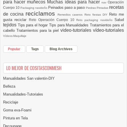
para hacer muñecos
Muchas ideas para hacer
Operación
nav
recetas
Peinados paso a paso
Cuerpo 10
Packaging navideño
Piedras Pintadas
reciclamos
de cocina
Reto me
Remedios caseros
Reto fiestas DIY
gusta reciclar
Salud
Reto Operación Cuerpo 10
Reto packaging navideño
tejidos
Tips para el hogar
Tips para Manualidades
Tratamientos para el
video-tutoriales
vídeo-tutoriales
cabello
Tratamientos para la piel
Vídeos-Maquillaje
Popular
Tags
Blog Archives
LO MEJOR DE COSITASCONMESH
Manualidades San valentin-DIY
Belleza
Manualidades-Tutoriales
Reciclaje
Goma eva-Foami
Pintura en Tela
Decoupage