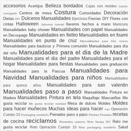
accesorios
Belleza
bordados
Acertijos
Cajas con moldes
Cartón
Costura
Decoración
Centros de mesa
Curiosidades
corrugado
Dulceros Manualidades
Dietas
Fiestas DIY
Flores con
Ejercicios
DIY
Halloween
cintas
llaveros hechos a mano
Manicura
Jabones tutorial
Manualidades con papel
Manualidades baby shower
Manualidades
Manualidades en fieltro
Manualidades en foami
en Decoupage
Manualidades en punto de cruz
Manualidades para Año nuevo
Manualidades para bautizos y Primera comunión
Manualidades para día
Manualidades para el dia de la Madre
del niño
Manualidades para el dia del padre
Manualidades para el
hogar
Manualidades para fiestas
Manualidades para graduación
Manualidades para
Manualidades para la Pascua
Navidad
Manualidades para niños
Manualidades
Manualidades para san valentin
para quince años
Manualidades paso a paso
Manualidades Pintura en
Manualidades Pintura en tela
Madera
Maquillaje
Mascarillas
Me
Moldes
gusta reciclar
Mesa de dulces
Moldes
Me gusta reciclar navidad
para hacer muñecos
Muchas ideas para hacer
Operación
nav
recetas
Peinados paso a paso
Cuerpo 10
Packaging navideño
Piedras Pintadas
reciclamos
de cocina
Reto me
Remedios caseros
Reto fiestas DIY
gusta reciclar
Salud
Reto Operación Cuerpo 10
Reto packaging navideño