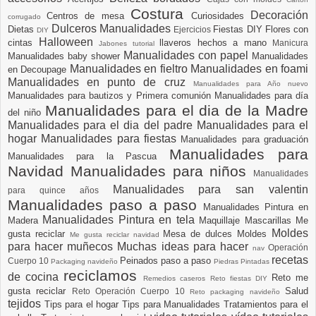
Costura
Decoración
Centros de mesa
Curiosidades
corrugado
Dulceros Manualidades
Dietas
Fiestas DIY
Flores con
Ejercicios
DIY
Halloween
cintas
llaveros hechos a mano
Manicura
Jabones tutorial
Manualidades con papel
Manualidades baby shower
Manualidades
Manualidades en fieltro
Manualidades en foami
en Decoupage
Manualidades en punto de cruz
Manualidades para Año nuevo
Manualidades para bautizos y Primera comunión
Manualidades para día
Manualidades para el dia de la Madre
del niño
Manualidades para el dia del padre
Manualidades para el
hogar
Manualidades para fiestas
Manualidades para graduación
Manualidades para
Manualidades para la Pascua
Navidad
Manualidades para niños
Manualidades
Manualidades para san valentin
para quince años
Manualidades paso a paso
Manualidades Pintura en
Manualidades Pintura en tela
Madera
Maquillaje
Mascarillas
Me
Moldes
gusta reciclar
Mesa de dulces
Moldes
Me gusta reciclar navidad
para hacer muñecos
Muchas ideas para hacer
Operación
nav
recetas
Peinados paso a paso
Cuerpo 10
Packaging navideño
Piedras Pintadas
reciclamos
de cocina
Reto me
Remedios caseros
Reto fiestas DIY
gusta reciclar
Salud
Reto Operación Cuerpo 10
Reto packaging navideño
tejidos
Tips para el hogar
Tips para Manualidades
Tratamientos para el