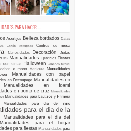
DADES PARA HACER ...
ios
Belleza
bordados
Acertijos
Cajas
Centros de mesa
des
Cartón corrugado
ura
Decoración
Curiosidades
Dietas
eros Manualidades
Fiestas
Ejercicios
Halloween
es con cintas
Jabones tutorial
 hechos a mano
Manualidades
Manicura
Manualidades con papel
hower
Manualidades en
ades en Decoupage
ro
Manualidades en foami
dades en punto de cruz
Manualidades
Manualidades para bautizos y Primera
uevo
ón
Manualidades para día del niño
idades para el dia de la
e
Manualidades para el dia del
Manualidades para el hogar
dades para fiestas
Manualidades para