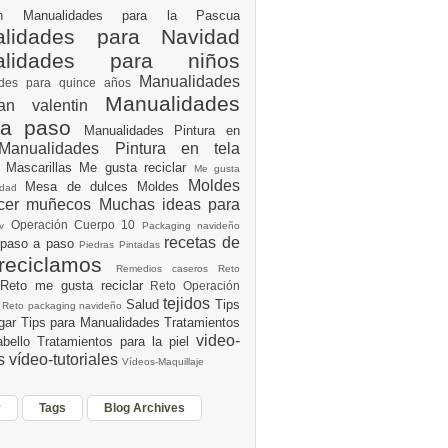
ión
Manualidades para la Pascua
lidades para Navidad
alidades para niños
Manualidades
ades para quince años
Manualidades
an valentin
 a paso
Manualidades Pintura en
Manualidades Pintura en tela
e
Mascarillas
Me gusta reciclar
Me gusta
Moldes
Mesa de dulces
Moldes
vidad
acer muñecos
Muchas ideas para
Operación Cuerpo 10
av
Packaging navideño
recetas de
 paso a paso
Piedras Pintadas
reciclamos
Remedios caseros
Reto
Reto me gusta reciclar
Reto Operación
Y
tejidos
Salud
Tips
0
Reto packaging navideño
ogar
Tips para Manualidades
Tratamientos
video-
abello
Tratamientos para la piel
es
vídeo-tutoriales
Vídeos-Maquillaje
r
Tags
Blog Archives