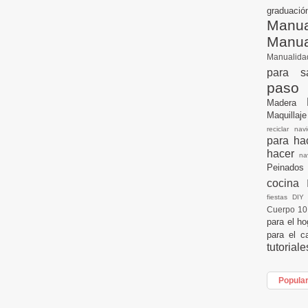
graduac
Manua
Manu
Manualid
para s
paso
Madera
Maquillaj
reciclar na
para h
hacer
n
Peinados
cocina
fiestas DI
Cuerpo 1
para el h
para el c
tutorial
Popula