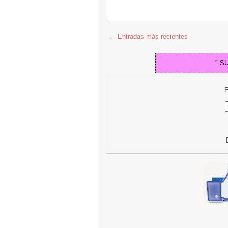
← Entradas más recientes
" S
E