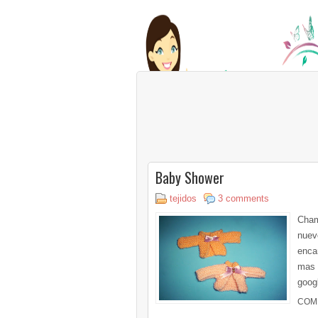
Baby Shower
tejidos
3 comments
Chamb
nuev
enca
mas t
googl
COM