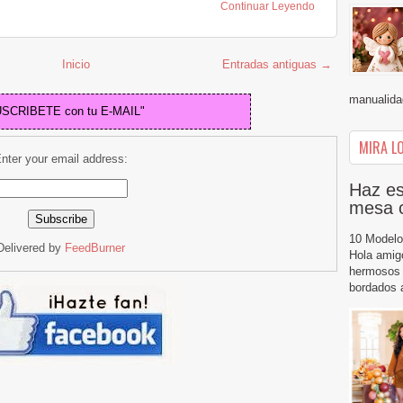
Continuar Leyendo
Inicio
Entradas antiguas →
manualidad
USCRIBETE con tu E-MAIL"
MIRA LO
nter your email address:
Haz es
mesa 
10 Modelo
Delivered by
FeedBurner
Hola amig
hermosos 
bordados a