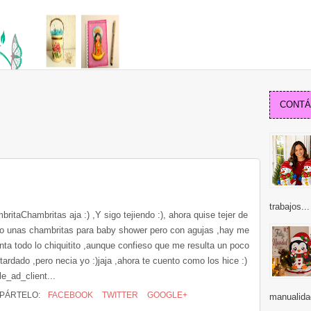
CONTÁC
trabajos...
ritaChambritas aja :) ,Y sigo tejiendo :), ahora quise tejer de
o unas chambritas para baby shower pero con agujas ,hay me
nta todo lo chiquitito ,aunque confieso que me resulta un poco
ardado ,pero necia yo :)jaja ,ahora te cuento como los hice :)
e_ad_client...
PÁRTELO:
FACEBOOK
TWITTER
GOOGLE+
manualida