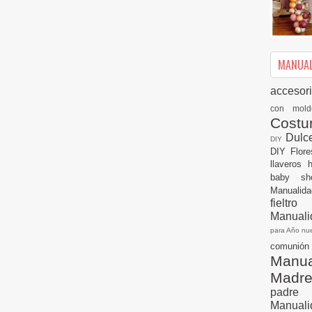
MANUALI
accesor
con mol
Cost
Dulc
DIY
DIY
Flor
llaveros
baby s
Manualid
fielt
Manuali
para Año n
comuni
Manual
Madr
padre
Manuali