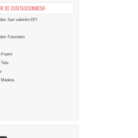
OR DE COSITASCONMESH
des San valentin-DIY
des-Tutoriales
-Foami
 Tela
e
n Madera