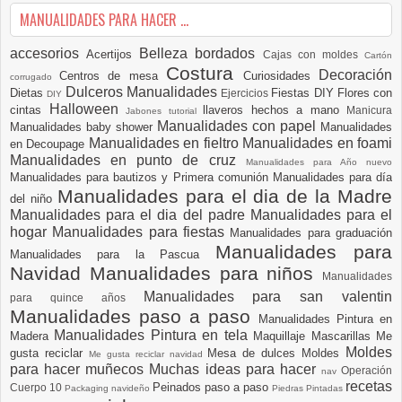
MANUALIDADES PARA HACER ...
accesorios
Belleza
bordados
Acertijos
Cajas con moldes
Cartón
Costura
Decoración
Centros de mesa
Curiosidades
corrugado
Dulceros Manualidades
Dietas
Fiestas DIY
Flores con
Ejercicios
DIY
Halloween
cintas
llaveros hechos a mano
Manicura
Jabones tutorial
Manualidades con papel
Manualidades baby shower
Manualidades
Manualidades en fieltro
Manualidades en foami
en Decoupage
Manualidades en punto de cruz
Manualidades para Año nuevo
Manualidades para bautizos y Primera comunión
Manualidades para día
Manualidades para el dia de la Madre
del niño
Manualidades para el dia del padre
Manualidades para el
hogar
Manualidades para fiestas
Manualidades para graduación
Manualidades para
Manualidades para la Pascua
Navidad
Manualidades para niños
Manualidades
Manualidades para san valentin
para quince años
Manualidades paso a paso
Manualidades Pintura en
Manualidades Pintura en tela
Madera
Maquillaje
Mascarillas
Me
Moldes
gusta reciclar
Mesa de dulces
Moldes
Me gusta reciclar navidad
para hacer muñecos
Muchas ideas para hacer
Operación
nav
recetas
Peinados paso a paso
Cuerpo 10
Packaging navideño
Piedras Pintadas