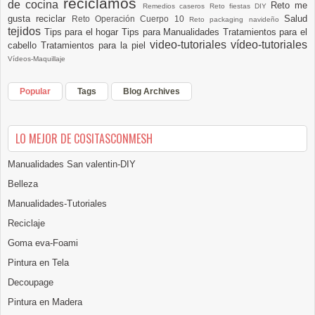
reciclamos
de cocina
Reto me
Remedios caseros
Reto fiestas DIY
gusta reciclar
Salud
Reto Operación Cuerpo 10
Reto packaging navideño
tejidos
Tips para el hogar
Tips para Manualidades
Tratamientos para el
video-tutoriales
vídeo-tutoriales
cabello
Tratamientos para la piel
Vídeos-Maquillaje
Popular
Tags
Blog Archives
LO MEJOR DE COSITASCONMESH
Manualidades San valentin-DIY
Belleza
Manualidades-Tutoriales
Reciclaje
Goma eva-Foami
Pintura en Tela
Decoupage
Pintura en Madera