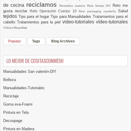
reciclamos
de cocina
Reto me
Remedios caseros
Reto fiestas DIY
gusta reciclar
Salud
Reto Operación Cuerpo 10
Reto packaging navideño
tejidos
Tips para el hogar
Tips para Manualidades
Tratamientos para el
video-tutoriales
vídeo-tutoriales
cabello
Tratamientos para la piel
Vídeos-Maquillaje
Popular
Tags
Blog Archives
LO MEJOR DE COSITASCONMESH
Manualidades San valentin-DIY
Belleza
Manualidades-Tutoriales
Reciclaje
Goma eva-Foami
Pintura en Tela
Decoupage
Pintura en Madera