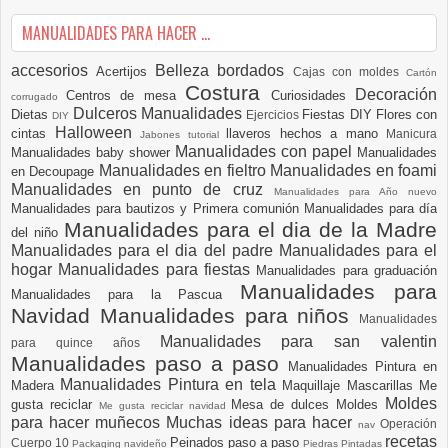
MANUALIDADES PARA HACER ...
accesorios
Belleza
bordados
Acertijos
Cajas con moldes
Cartón
Costura
Decoración
Centros de mesa
Curiosidades
corrugado
Dulceros Manualidades
Dietas
Fiestas DIY
Flores con
Ejercicios
DIY
Halloween
cintas
llaveros hechos a mano
Manicura
Jabones tutorial
Manualidades con papel
Manualidades baby shower
Manualidades
Manualidades en fieltro
Manualidades en foami
en Decoupage
Manualidades en punto de cruz
Manualidades para Año nuevo
Manualidades para bautizos y Primera comunión
Manualidades para día
Manualidades para el dia de la Madre
del niño
Manualidades para el dia del padre
Manualidades para el
hogar
Manualidades para fiestas
Manualidades para graduación
Manualidades para
Manualidades para la Pascua
Navidad
Manualidades para niños
Manualidades
Manualidades para san valentin
para quince años
Manualidades paso a paso
Manualidades Pintura en
Manualidades Pintura en tela
Madera
Maquillaje
Mascarillas
Me
Moldes
gusta reciclar
Mesa de dulces
Moldes
Me gusta reciclar navidad
para hacer muñecos
Muchas ideas para hacer
Operación
nav
recetas
Peinados paso a paso
Cuerpo 10
Packaging navideño
Piedras Pintadas