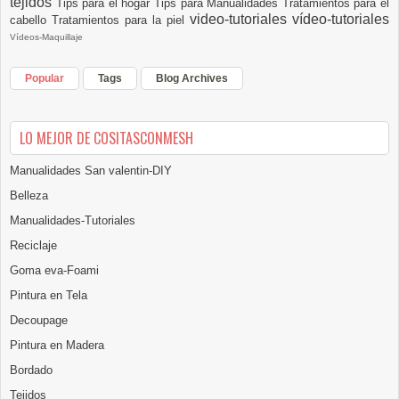
tejidos
Tips para el hogar
Tips para Manualidades
Tratamientos para el
video-tutoriales
vídeo-tutoriales
cabello
Tratamientos para la piel
Vídeos-Maquillaje
Popular
Tags
Blog Archives
LO MEJOR DE COSITASCONMESH
Manualidades San valentin-DIY
Belleza
Manualidades-Tutoriales
Reciclaje
Goma eva-Foami
Pintura en Tela
Decoupage
Pintura en Madera
Bordado
Tejidos