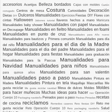
accesorios
Belleza
bordados
Acertijos
Cajas con moldes
Cartón
Costura
Decoración
Centros de mesa
Curiosidades
corrugado
Dulceros Manualidades
Dietas
Fiestas DIY
Flores con
Ejercicios
DIY
Halloween
cintas
llaveros hechos a mano
Manicura
Jabones tutorial
Manualidades con papel
Manualidades baby shower
Manualidades
Manualidades en fieltro
Manualidades en foami
en Decoupage
Manualidades en punto de cruz
Manualidades para Año nuevo
Manualidades para bautizos y Primera comunión
Manualidades para día
Manualidades para el dia de la Madre
del niño
Manualidades para el dia del padre
Manualidades para el
hogar
Manualidades para fiestas
Manualidades para graduación
Manualidades para
Manualidades para la Pascua
Navidad
Manualidades para niños
Manualidades
Manualidades para san valentin
para quince años
Manualidades paso a paso
Manualidades Pintura en
Manualidades Pintura en tela
Madera
Maquillaje
Mascarillas
Me
Moldes
gusta reciclar
Mesa de dulces
Moldes
Me gusta reciclar navidad
para hacer muñecos
Muchas ideas para hacer
Operación
nav
recetas
Peinados paso a paso
Cuerpo 10
Packaging navideño
Piedras Pintadas
reciclamos
de cocina
Reto me
Remedios caseros
Reto fiestas DIY
gusta reciclar
Salud
Reto Operación Cuerpo 10
Reto packaging navideño