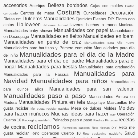
accesorios
Belleza
bordados
Acertijos
Cajas con moldes
Cartón
Costura
Decoración
Centros de mesa
Curiosidades
corrugado
Dulceros Manualidades
Dietas
Fiestas DIY
Flores con
Ejercicios
DIY
Halloween
cintas
llaveros hechos a mano
Manicura
Jabones tutorial
Manualidades con papel
Manualidades baby shower
Manualidades
Manualidades en fieltro
Manualidades en foami
en Decoupage
Manualidades en punto de cruz
Manualidades para Año nuevo
Manualidades para bautizos y Primera comunión
Manualidades para día
Manualidades para el dia de la Madre
del niño
Manualidades para el dia del padre
Manualidades para el
hogar
Manualidades para fiestas
Manualidades para graduación
Manualidades para
Manualidades para la Pascua
Navidad
Manualidades para niños
Manualidades
Manualidades para san valentin
para quince años
Manualidades paso a paso
Manualidades Pintura en
Manualidades Pintura en tela
Madera
Maquillaje
Mascarillas
Me
Moldes
gusta reciclar
Mesa de dulces
Moldes
Me gusta reciclar navidad
para hacer muñecos
Muchas ideas para hacer
Operación
nav
recetas
Peinados paso a paso
Cuerpo 10
Packaging navideño
Piedras Pintadas
reciclamos
de cocina
Reto me
Remedios caseros
Reto fiestas DIY
gusta reciclar
Salud
Reto Operación Cuerpo 10
Reto packaging navideño