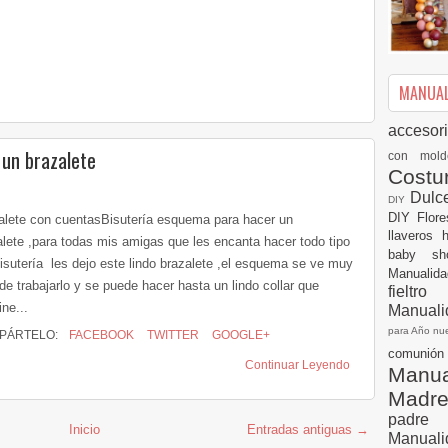
MANUALI
accesor
 un brazalete
con mol
Cost
Dulc
DIY
DIY
Flor
alete con cuentasBisutería esquema para hacer un
llaveros
alete ,para todas mis amigas que les encanta hacer todo tipo
baby s
isutería les dejo este lindo brazalete ,el esquema se ve muy
Manualid
 de trabajarlo y se puede hacer hasta un lindo collar que
fielt
ne...
Manuali
para Año n
PÁRTELO:
FACEBOOK
TWITTER
GOOGLE+
comuni
Continuar Leyendo
Manual
Madr
padre
Inicio
Entradas antiguas →
Manuali