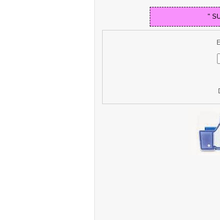
" S
E