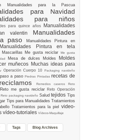
ión
Manualidades para la Pascua
lidades para Navidad
alidades para niños
Manualidades
ades para quince años
Manualidades
an valentin
 a paso
Manualidades Pintura en
Manualidades Pintura en tela
e
Mascarillas
Me gusta reciclar
Me gusta
Moldes
Mesa de dulces
Moldes
vidad
acer muñecos
Muchas ideas para
Operación Cuerpo 10
av
Packaging navideño
recetas de
 paso a paso
Piedras Pintadas
reciclamos
Remedios caseros
Reto
Reto me gusta reciclar
Reto Operación
Y
tejidos
Salud
Tips
0
Reto packaging navideño
ogar
Tips para Manualidades
Tratamientos
video-
abello
Tratamientos para la piel
es
vídeo-tutoriales
Vídeos-Maquillaje
r
Tags
Blog Archives