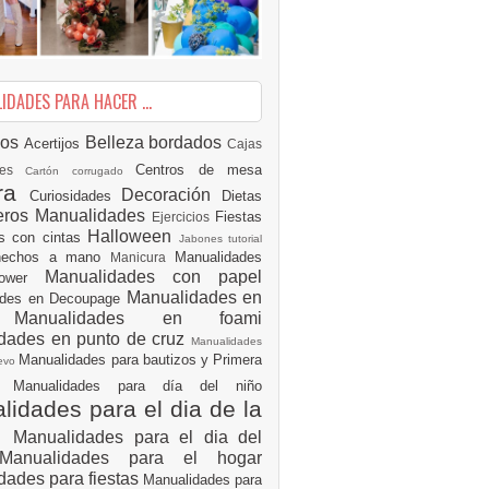
DADES PARA HACER ...
ios
Belleza
bordados
Acertijos
Cajas
Centros de mesa
des
Cartón corrugado
ura
Decoración
Curiosidades
Dietas
eros Manualidades
Fiestas
Ejercicios
Halloween
es con cintas
Jabones tutorial
 hechos a mano
Manualidades
Manicura
Manualidades con papel
hower
Manualidades en
ades en Decoupage
ro
Manualidades en foami
dades en punto de cruz
Manualidades
Manualidades para bautizos y Primera
uevo
ón
Manualidades para día del niño
idades para el dia de la
e
Manualidades para el dia del
Manualidades para el hogar
dades para fiestas
Manualidades para