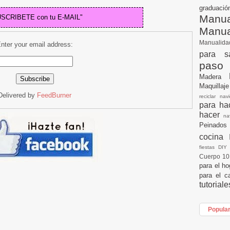
graduac
Manua
USCRIBETE con tu E-MAIL"
Manu
Manualid
nter your email address:
para s
paso
Madera
Maquillaj
Delivered by
FeedBurner
reciclar na
para h
hacer
n
Peinados
cocina
fiestas DI
Cuerpo 1
para el h
para el c
tutorial
Popula