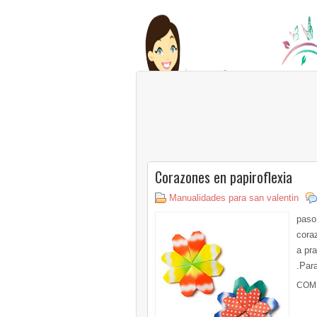
Corazones en papiroflexia
Manualidades para san valentin
paso
cora
a pr
.Para
COM