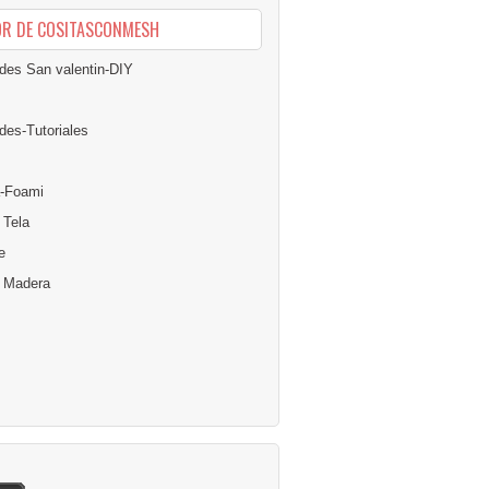
OR DE COSITASCONMESH
des San valentin-DIY
des-Tutoriales
-Foami
 Tela
e
n Madera