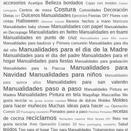
accesorios
Belleza
bordados
Acertijos
Cajas con moldes
Cartón
Costura
Decoración
Centros de mesa
Curiosidades
corrugado
Dulceros Manualidades
Dietas
Fiestas DIY
Flores con
Ejercicios
DIY
Halloween
cintas
llaveros hechos a mano
Manicura
Jabones tutorial
Manualidades con papel
Manualidades baby shower
Manualidades
Manualidades en fieltro
Manualidades en foami
en Decoupage
Manualidades en punto de cruz
Manualidades para Año nuevo
Manualidades para bautizos y Primera comunión
Manualidades para día
Manualidades para el dia de la Madre
del niño
Manualidades para el dia del padre
Manualidades para el
hogar
Manualidades para fiestas
Manualidades para graduación
Manualidades para
Manualidades para la Pascua
Navidad
Manualidades para niños
Manualidades
Manualidades para san valentin
para quince años
Manualidades paso a paso
Manualidades Pintura en
Manualidades Pintura en tela
Madera
Maquillaje
Mascarillas
Me
Moldes
gusta reciclar
Mesa de dulces
Moldes
Me gusta reciclar navidad
para hacer muñecos
Muchas ideas para hacer
Operación
nav
recetas
Peinados paso a paso
Cuerpo 10
Packaging navideño
Piedras Pintadas
reciclamos
de cocina
Reto me
Remedios caseros
Reto fiestas DIY
gusta reciclar
Salud
Reto Operación Cuerpo 10
Reto packaging navideño
tejidos
Tips para el hogar
Tips para Manualidades
Tratamientos para el