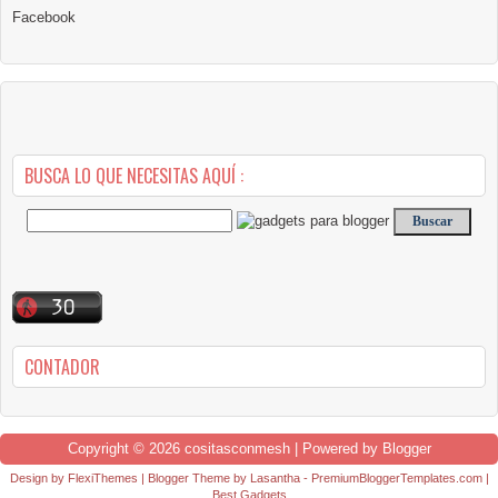
Facebook
BUSCA LO QUE NECESITAS AQUÍ :
CONTADOR
Copyright ©
2026
cositasconmesh
| Powered by
Blogger
Design by
FlexiThemes
| Blogger Theme by
Lasantha
-
PremiumBloggerTemplates.com
|
Best Gadgets