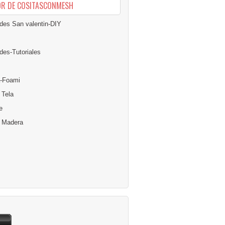
OR DE COSITASCONMESH
des San valentin-DIY
des-Tutoriales
-Foami
 Tela
e
n Madera