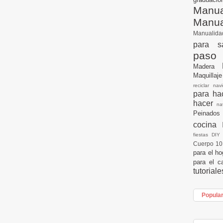
Manua
Manu
Manualid
para s
paso
Madera
Maquillaj
reciclar na
para h
hacer
n
Peinados
cocina
fiestas DI
Cuerpo 1
para el h
para el c
tutorial
Popula