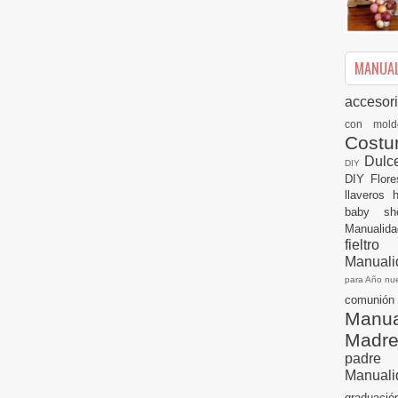
MANUALI
accesor
con mol
Cost
Dulc
DIY
DIY
Flor
llaveros
baby s
Manualid
fielt
Manuali
para Año n
comuni
Manual
Madr
padre
Manuali
graduac