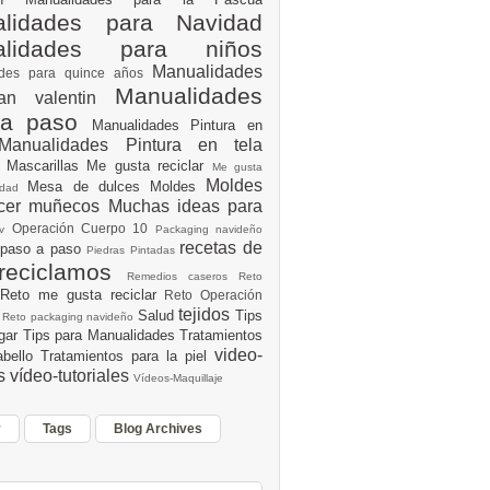
lidades para Navidad
alidades para niños
Manualidades
ades para quince años
Manualidades
an valentin
 a paso
Manualidades Pintura en
Manualidades Pintura en tela
e
Mascarillas
Me gusta reciclar
Me gusta
Moldes
Mesa de dulces
Moldes
vidad
acer muñecos
Muchas ideas para
Operación Cuerpo 10
av
Packaging navideño
recetas de
 paso a paso
Piedras Pintadas
reciclamos
Remedios caseros
Reto
Reto me gusta reciclar
Reto Operación
Y
tejidos
Salud
Tips
0
Reto packaging navideño
ogar
Tips para Manualidades
Tratamientos
video-
abello
Tratamientos para la piel
es
vídeo-tutoriales
Vídeos-Maquillaje
r
Tags
Blog Archives