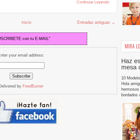
Continuar Leyendo
Inicio
Entradas antiguas →
USCRIBETE con tu E-MAIL"
MIRA LO
nter your email address:
Haz es
mesa 
10 Modelo
Hola amig
Delivered by
FeedBurner
hermosos 
bordados a