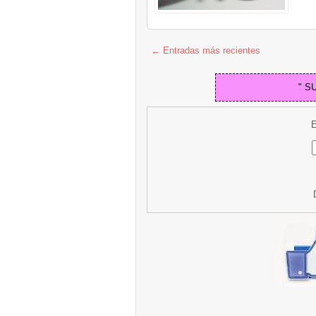
← Entradas más recientes
" S
E