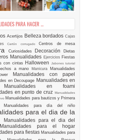
DADES PARA HACER ...
ios
Belleza
bordados
Acertijos
Cajas
Centros de mesa
des
Cartón corrugado
ura
Decoración
Curiosidades
Dietas
eros Manualidades
Fiestas
Ejercicios
Halloween
es con cintas
Jabones tutorial
 hechos a mano
Manualidades
Manicura
Manualidades con papel
hower
Manualidades en
ades en Decoupage
ro
Manualidades en foami
dades en punto de cruz
Manualidades
Manualidades para bautizos y Primera
uevo
ón
Manualidades para día del niño
idades para el dia de la
e
Manualidades para el dia del
Manualidades para el hogar
dades para fiestas
Manualidades para
ión
Manualidades para la Pascua