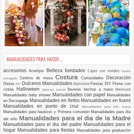
MANUALIDADES PARA HACER ...
accesorios
Belleza
bordados
Acertijos
Cajas con moldes
Cartón
Costura
Decoración
Centros de mesa
Curiosidades
corrugado
Dulceros Manualidades
Dietas
Fiestas DIY
Flores con
Ejercicios
DIY
Halloween
cintas
llaveros hechos a mano
Manicura
Jabones tutorial
Manualidades con papel
Manualidades baby shower
Manualidades
Manualidades en fieltro
Manualidades en foami
en Decoupage
Manualidades en punto de cruz
Manualidades para Año nuevo
Manualidades para bautizos y Primera comunión
Manualidades para día
Manualidades para el dia de la Madre
del niño
Manualidades para el dia del padre
Manualidades para el
hogar
Manualidades para fiestas
Manualidades para graduación