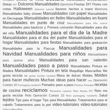
Dulceros Manualidades
Dietas
Fiestas DIY
Flores con
Ejercicios
DIY
Halloween
cintas
llaveros hechos a mano
Manicura
Jabones tutorial
Manualidades con papel
Manualidades baby shower
Manualidades
Manualidades en fieltro
Manualidades en foami
en Decoupage
Manualidades en punto de cruz
Manualidades para Año nuevo
Manualidades para bautizos y Primera comunión
Manualidades para día
Manualidades para el dia de la Madre
del niño
Manualidades para el dia del padre
Manualidades para el
hogar
Manualidades para fiestas
Manualidades para graduación
Manualidades para
Manualidades para la Pascua
Navidad
Manualidades para niños
Manualidades
Manualidades para san valentin
para quince años
Manualidades paso a paso
Manualidades Pintura en
Manualidades Pintura en tela
Madera
Maquillaje
Mascarillas
Me
Moldes
gusta reciclar
Mesa de dulces
Moldes
Me gusta reciclar navidad
para hacer muñecos
Muchas ideas para hacer
Operación
nav
recetas
Peinados paso a paso
Cuerpo 10
Packaging navideño
Piedras Pintadas
reciclamos
de cocina
Reto me
Remedios caseros
Reto fiestas DIY
gusta reciclar
Salud
Reto Operación Cuerpo 10
Reto packaging navideño
tejidos
Tips para el hogar
Tips para Manualidades
Tratamientos para el
video-tutoriales
vídeo-tutoriales
cabello
Tratamientos para la piel
Vídeos-Maquillaje