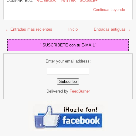
COMPÁRTELO:
FACEBOOK
TWITTER
GOOGLE+
Continuar Leyendo
← Entradas más recientes
Inicio
Entradas antiguas →
" SUSCRIBETE con tu E-MAIL"
Enter your email address:
Delivered by
FeedBurner