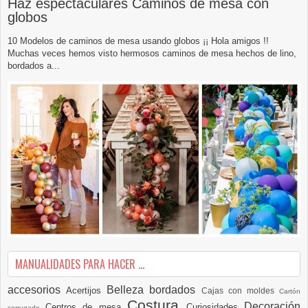
Haz espectaculares Caminos de mesa con
globos
10 Modelos de caminos de mesa usando globos ¡¡ Hola amigos !!
Muchas veces hemos visto hermosos caminos de mesa hechos de lino,
bordados a...
MANUALIDADES PARA HACER ...
accesorios
Belleza
bordados
Acertijos
Cajas con moldes
Cartón
Costura
Decoración
Centros de mesa
Curiosidades
corrugado