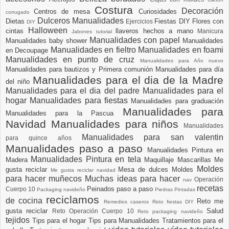
Costura
Decoración
Centros de mesa
Curiosidades
corrugado
Dulceros Manualidades
Dietas
Fiestas DIY
Flores con
Ejercicios
DIY
Halloween
cintas
llaveros hechos a mano
Manicura
Jabones tutorial
Manualidades con papel
Manualidades baby shower
Manualidades
Manualidades en fieltro
Manualidades en foami
en Decoupage
Manualidades en punto de cruz
Manualidades para Año nuevo
Manualidades para bautizos y Primera comunión
Manualidades para día
Manualidades para el dia de la Madre
del niño
Manualidades para el dia del padre
Manualidades para el
hogar
Manualidades para fiestas
Manualidades para graduación
Manualidades para
Manualidades para la Pascua
Navidad
Manualidades para niños
Manualidades
Manualidades para san valentin
para quince años
Manualidades paso a paso
Manualidades Pintura en
Manualidades Pintura en tela
Madera
Maquillaje
Mascarillas
Me
Moldes
gusta reciclar
Mesa de dulces
Moldes
Me gusta reciclar navidad
para hacer muñecos
Muchas ideas para hacer
Operación
nav
recetas
Peinados paso a paso
Cuerpo 10
Packaging navideño
Piedras Pintadas
reciclamos
de cocina
Reto me
Remedios caseros
Reto fiestas DIY
gusta reciclar
Salud
Reto Operación Cuerpo 10
Reto packaging navideño
tejidos
Tips para el hogar
Tips para Manualidades
Tratamientos para el