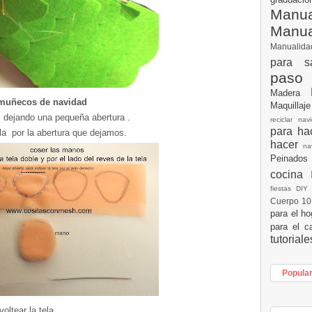
Manua
Manu
Manualid
para s
paso
Madera
muñecos de navidad
Maquillaj
 dejando una pequeña abertura .
reciclar na
para h
la por la abertura que dejamos.
hacer
n
Peinados
cocina
fiestas DI
Cuerpo 1
para el h
para el c
tutorial
Popula
ltear la tela .