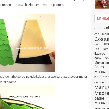
o retazos de tela, hazlo como mas te guste a tí.
MANUALI
accesor
con mol
Cost
Dulc
DIY
DIY
Flor
llaveros
baby s
Manualid
fielt
Manuali
za del arbolito de navidad,deja una abertura para poder meter
para Año n
do el adorno.
comuni
Manual
Madr
padre
Manuali
graduac