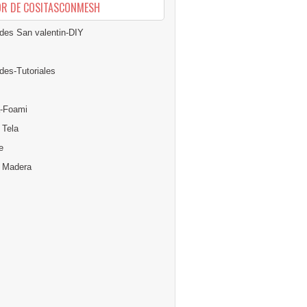
OR DE COSITASCONMESH
des San valentin-DIY
des-Tutoriales
-Foami
 Tela
e
n Madera