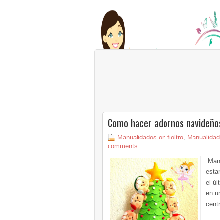
Como hacer adornos navideño
Manualidades en fieltro
,
Manualidad
comments
Manu
esta
el ú
en u
centr