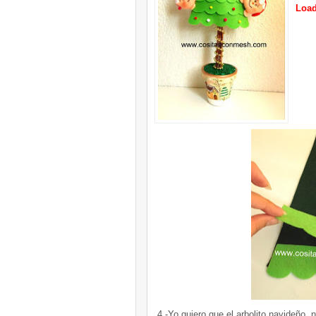
Load
4.-Yo quiero que el arbolito navideño n