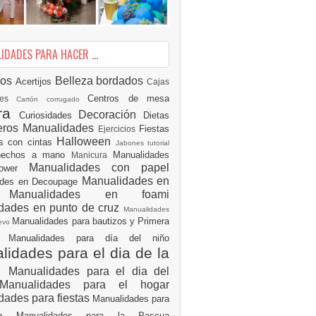
DADES PARA HACER ...
ios
Belleza
bordados
Acertijos
Cajas
Centros de mesa
des
Cartón corrugado
ura
Decoración
Curiosidades
Dietas
eros Manualidades
Fiestas
Ejercicios
Halloween
es con cintas
Jabones tutorial
 hechos a mano
Manualidades
Manicura
Manualidades con papel
hower
Manualidades en
ades en Decoupage
ro
Manualidades en foami
dades en punto de cruz
Manualidades
Manualidades para bautizos y Primera
uevo
ón
Manualidades para día del niño
idades para el dia de la
e
Manualidades para el dia del
Manualidades para el hogar
dades para fiestas
Manualidades para
ión
Manualidades para la Pascua