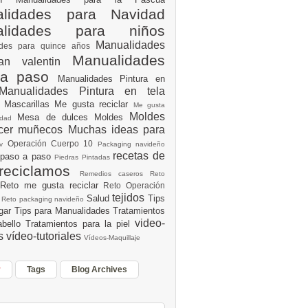
lidades para Navidad
alidades para niños
Manualidades
ades para quince años
Manualidades
an valentin
 a paso
Manualidades Pintura en
Manualidades Pintura en tela
e
Mascarillas
Me gusta reciclar
Me gusta
Moldes
Mesa de dulces
Moldes
vidad
acer muñecos
Muchas ideas para
Operación Cuerpo 10
av
Packaging navideño
recetas de
 paso a paso
Piedras Pintadas
reciclamos
Remedios caseros
Reto
Reto me gusta reciclar
Reto Operación
Y
tejidos
Salud
Tips
0
Reto packaging navideño
ogar
Tips para Manualidades
Tratamientos
video-
abello
Tratamientos para la piel
es
vídeo-tutoriales
Vídeos-Maquillaje
r
Tags
Blog Archives