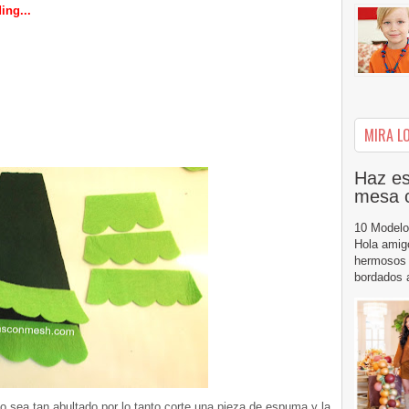
ing...
MIRA LO
Haz es
mesa 
10 Modelo
Hola amig
hermosos 
bordados a
o sea tan abultado por lo tanto corte una pieza de espuma y la