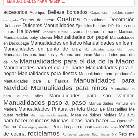
MANUALIDADES PARA HACER ...
accesorios
Belleza
bordados
Acertijos
Cajas con moldes
Cartón
Costura
Decoración
Centros de mesa
Curiosidades
corrugado
Dulceros Manualidades
Dietas
Fiestas DIY
Flores con
Ejercicios
DIY
Halloween
cintas
llaveros hechos a mano
Manicura
Jabones tutorial
Manualidades con papel
Manualidades baby shower
Manualidades
Manualidades en fieltro
Manualidades en foami
en Decoupage
Manualidades en punto de cruz
Manualidades para Año nuevo
Manualidades para bautizos y Primera comunión
Manualidades para día
Manualidades para el dia de la Madre
del niño
Manualidades para el dia del padre
Manualidades para el
hogar
Manualidades para fiestas
Manualidades para graduación
Manualidades para
Manualidades para la Pascua
Navidad
Manualidades para niños
Manualidades
Manualidades para san valentin
para quince años
Manualidades paso a paso
Manualidades Pintura en
Manualidades Pintura en tela
Madera
Maquillaje
Mascarillas
Me
Moldes
gusta reciclar
Mesa de dulces
Moldes
Me gusta reciclar navidad
para hacer muñecos
Muchas ideas para hacer
Operación
nav
recetas
Peinados paso a paso
Cuerpo 10
Packaging navideño
Piedras Pintadas
reciclamos
de cocina
Reto me
Remedios caseros
Reto fiestas DIY