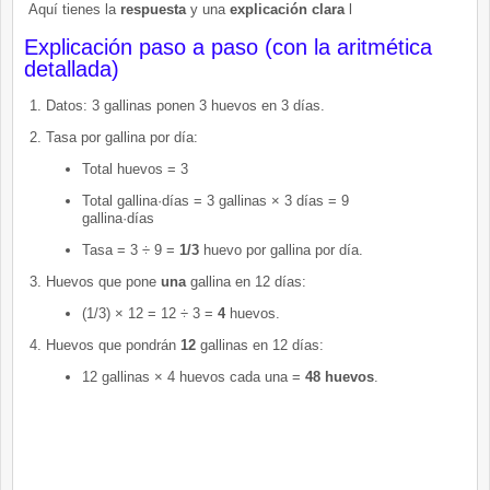
Aquí tienes la
respuesta
y una
explicación clara
l
Explicación paso a paso (con la aritmética
detallada)
Datos: 3 gallinas ponen 3 huevos en 3 días.
Tasa por gallina por día:
Total huevos = 3
Total gallina·días = 3 gallinas × 3 días = 9
gallina·días
Tasa = 3 ÷ 9 =
1/3
huevo por gallina por día.
Huevos que pone
una
gallina en 12 días:
(1/3) × 12 = 12 ÷ 3 =
4
huevos.
Huevos que pondrán
12
gallinas en 12 días:
12 gallinas × 4 huevos cada una =
48 huevos
.