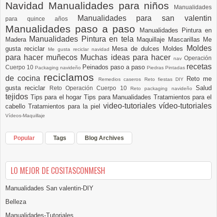
Navidad
Manualidades para niños
Manualidades
Manualidades para san valentin
para quince años
Manualidades paso a paso
Manualidades Pintura en
Manualidades Pintura en tela
Madera
Maquillaje
Mascarillas
Me
Moldes
gusta reciclar
Mesa de dulces
Moldes
Me gusta reciclar navidad
para hacer muñecos
Muchas ideas para hacer
Operación
nav
recetas
Peinados paso a paso
Cuerpo 10
Packaging navideño
Piedras Pintadas
reciclamos
de cocina
Reto me
Remedios caseros
Reto fiestas DIY
gusta reciclar
Salud
Reto Operación Cuerpo 10
Reto packaging navideño
tejidos
Tips para el hogar
Tips para Manualidades
Tratamientos para el
video-tutoriales
vídeo-tutoriales
cabello
Tratamientos para la piel
Vídeos-Maquillaje
Popular
Tags
Blog Archives
LO MEJOR DE COSITASCONMESH
Manualidades San valentin-DIY
Belleza
Manualidades-Tutoriales