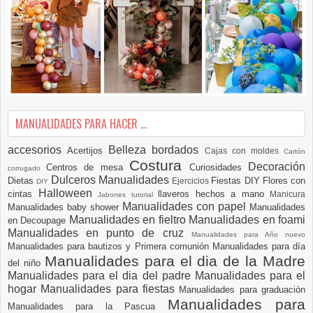
MANUALIDADES PARA HACER ...
accesorios
Belleza
bordados
Acertijos
Cajas con moldes
Cartón
Costura
Decoración
Centros de mesa
Curiosidades
corrugado
Dulceros Manualidades
Dietas
Fiestas DIY
Flores con
Ejercicios
DIY
Halloween
cintas
llaveros hechos a mano
Manicura
Jabones tutorial
Manualidades con papel
Manualidades baby shower
Manualidades
Manualidades en fieltro
Manualidades en foami
en Decoupage
Manualidades en punto de cruz
Manualidades para Año nuevo
Manualidades para bautizos y Primera comunión
Manualidades para día
Manualidades para el dia de la Madre
del niño
Manualidades para el dia del padre
Manualidades para el
hogar
Manualidades para fiestas
Manualidades para graduación
Manualidades para
Manualidades para la Pascua