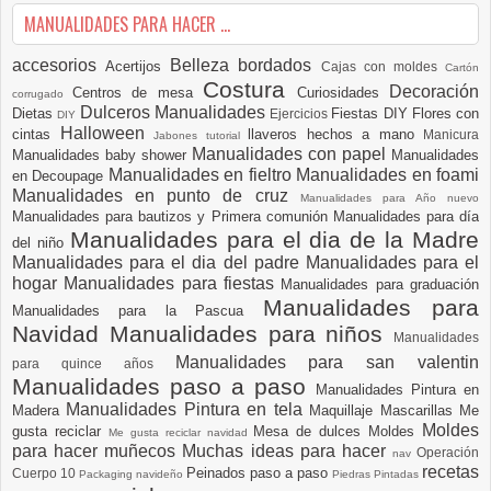
MANUALIDADES PARA HACER ...
accesorios
Belleza
bordados
Acertijos
Cajas con moldes
Cartón
Costura
Decoración
Centros de mesa
Curiosidades
corrugado
Dulceros Manualidades
Dietas
Fiestas DIY
Flores con
Ejercicios
DIY
Halloween
cintas
llaveros hechos a mano
Manicura
Jabones tutorial
Manualidades con papel
Manualidades baby shower
Manualidades
Manualidades en fieltro
Manualidades en foami
en Decoupage
Manualidades en punto de cruz
Manualidades para Año nuevo
Manualidades para bautizos y Primera comunión
Manualidades para día
Manualidades para el dia de la Madre
del niño
Manualidades para el dia del padre
Manualidades para el
hogar
Manualidades para fiestas
Manualidades para graduación
Manualidades para
Manualidades para la Pascua
Navidad
Manualidades para niños
Manualidades
Manualidades para san valentin
para quince años
Manualidades paso a paso
Manualidades Pintura en
Manualidades Pintura en tela
Madera
Maquillaje
Mascarillas
Me
Moldes
gusta reciclar
Mesa de dulces
Moldes
Me gusta reciclar navidad
para hacer muñecos
Muchas ideas para hacer
Operación
nav
recetas
Peinados paso a paso
Cuerpo 10
Packaging navideño
Piedras Pintadas