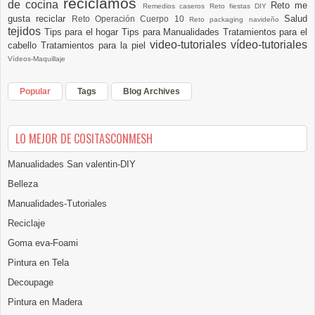
reciclamos
de cocina
Reto me
Remedios caseros
Reto fiestas DIY
gusta reciclar
Salud
Reto Operación Cuerpo 10
Reto packaging navideño
tejidos
Tips para el hogar
Tips para Manualidades
Tratamientos para el
video-tutoriales
vídeo-tutoriales
cabello
Tratamientos para la piel
Vídeos-Maquillaje
Popular
Tags
Blog Archives
LO MEJOR DE COSITASCONMESH
Manualidades San valentin-DIY
Belleza
Manualidades-Tutoriales
Reciclaje
Goma eva-Foami
Pintura en Tela
Decoupage
Pintura en Madera