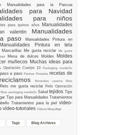
ión
Manualidades para la Pascua
lidades para Navidad
alidades para niños
Manualidades
ades para quince años
Manualidades
an valentin
 a paso
Manualidades Pintura en
Manualidades Pintura en tela
e
Mascarillas
Me gusta reciclar
Me gusta
Moldes
Mesa de dulces
Moldes
vidad
acer muñecos
Muchas ideas para
Operación Cuerpo 10
av
Packaging navideño
recetas de
 paso a paso
Piedras Pintadas
reciclamos
Remedios caseros
Reto
Reto me gusta reciclar
Reto Operación
Y
tejidos
Salud
Tips
0
Reto packaging navideño
ogar
Tips para Manualidades
Tratamientos
video-
abello
Tratamientos para la piel
es
vídeo-tutoriales
Vídeos-Maquillaje
r
Tags
Blog Archives