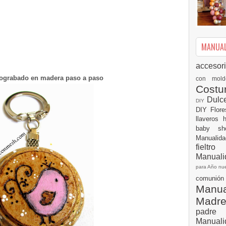
MANUALI
accesor
rograbado en madera paso a paso
con mol
Cost
Dulc
DIY
DIY
Flor
llaveros
baby s
Manualid
fielt
Manuali
para Año n
comuni
Manual
Madr
padre
Manuali