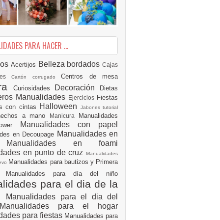
DADES PARA HACER ...
ios
Belleza
bordados
Acertijos
Cajas
Centros de mesa
des
Cartón corrugado
ura
Decoración
Curiosidades
Dietas
eros Manualidades
Fiestas
Ejercicios
Halloween
es con cintas
Jabones tutorial
 hechos a mano
Manualidades
Manicura
Manualidades con papel
hower
Manualidades en
ades en Decoupage
ro
Manualidades en foami
dades en punto de cruz
Manualidades
Manualidades para bautizos y Primera
uevo
ón
Manualidades para día del niño
idades para el dia de la
e
Manualidades para el dia del
Manualidades para el hogar
dades para fiestas
Manualidades para