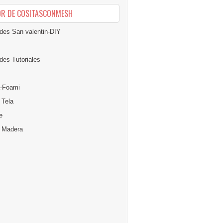
OR DE COSITASCONMESH
des San valentin-DIY
des-Tutoriales
-Foami
 Tela
e
n Madera