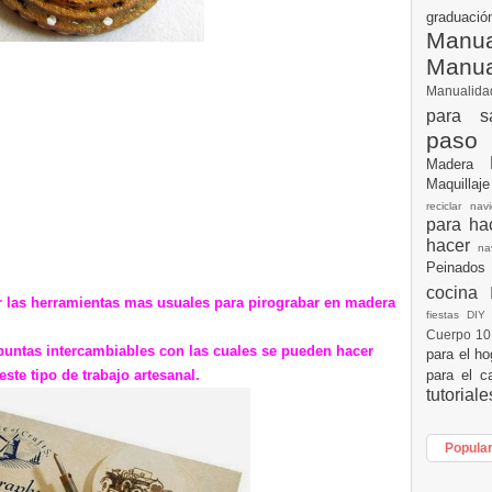
graduac
Manua
Manu
Manualid
para s
paso
Madera
Maquillaj
reciclar na
para h
hacer
n
Peinados
cocina
r las herramientas mas usuales para pirograbar en madera
fiestas DI
Cuerpo 1
puntas intercambiables con las cuales se pueden hacer
para el h
para el c
este tipo de trabajo artesanal.
tutorial
Popula