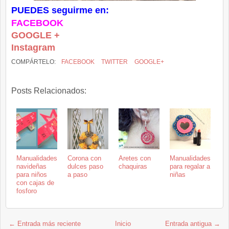
PUEDES seguirme en:
FACEBOOK
GOOGLE +
Instagram
COMPÁRTELO:
FACEBOOK
TWITTER
GOOGLE+
Posts Relacionados:
Manualidades
Corona con
Aretes con
Manualidades
navideñas
dulces paso
chaquiras
para regalar a
para niños
a paso
niñas
con cajas de
fosforo
← Entrada más reciente
Inicio
Entrada antigua →