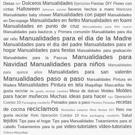
Dulceros Manualidades
Dietas
Fiestas DIY
Flores con
Ejercicios
DIY
Halloween
cintas
llaveros hechos a mano
Manicura
Jabones tutorial
Manualidades con papel
Manualidades baby shower
Manualidades
Manualidades en fieltro
Manualidades en foami
en Decoupage
Manualidades en punto de cruz
Manualidades para Año nuevo
Manualidades para bautizos y Primera comunión
Manualidades para día
Manualidades para el dia de la Madre
del niño
Manualidades para el dia del padre
Manualidades para el
hogar
Manualidades para fiestas
Manualidades para graduación
Manualidades para
Manualidades para la Pascua
Navidad
Manualidades para niños
Manualidades
Manualidades para san valentin
para quince años
Manualidades paso a paso
Manualidades Pintura en
Manualidades Pintura en tela
Madera
Maquillaje
Mascarillas
Me
Moldes
gusta reciclar
Mesa de dulces
Moldes
Me gusta reciclar navidad
para hacer muñecos
Muchas ideas para hacer
Operación
nav
recetas
Peinados paso a paso
Cuerpo 10
Packaging navideño
Piedras Pintadas
reciclamos
de cocina
Reto me
Remedios caseros
Reto fiestas DIY
gusta reciclar
Salud
Reto Operación Cuerpo 10
Reto packaging navideño
tejidos
Tips para el hogar
Tips para Manualidades
Tratamientos para el
video-tutoriales
vídeo-tutoriales
cabello
Tratamientos para la piel
Vídeos-Maquillaje