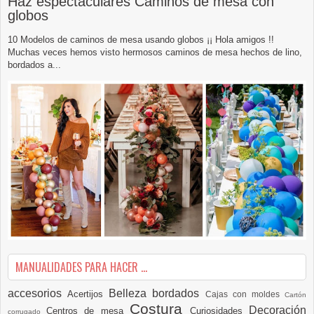
Haz espectaculares Caminos de mesa con
globos
10 Modelos de caminos de mesa usando globos ¡¡ Hola amigos !!
Muchas veces hemos visto hermosos caminos de mesa hechos de lino,
bordados a...
MANUALIDADES PARA HACER ...
accesorios
Belleza
bordados
Acertijos
Cajas con moldes
Cartón
Costura
Decoración
Centros de mesa
Curiosidades
corrugado