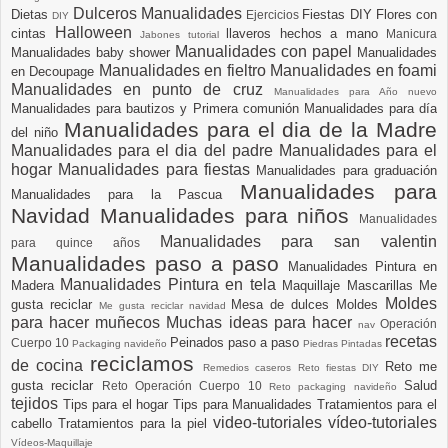
Dulceros Manualidades
Dietas
Fiestas DIY
Flores con
Ejercicios
DIY
Halloween
cintas
llaveros hechos a mano
Manicura
Jabones tutorial
Manualidades con papel
Manualidades baby shower
Manualidades
Manualidades en fieltro
Manualidades en foami
en Decoupage
Manualidades en punto de cruz
Manualidades para Año nuevo
Manualidades para bautizos y Primera comunión
Manualidades para día
Manualidades para el dia de la Madre
del niño
Manualidades para el dia del padre
Manualidades para el
hogar
Manualidades para fiestas
Manualidades para graduación
Manualidades para
Manualidades para la Pascua
Navidad
Manualidades para niños
Manualidades
Manualidades para san valentin
para quince años
Manualidades paso a paso
Manualidades Pintura en
Manualidades Pintura en tela
Madera
Maquillaje
Mascarillas
Me
Moldes
gusta reciclar
Mesa de dulces
Moldes
Me gusta reciclar navidad
para hacer muñecos
Muchas ideas para hacer
Operación
nav
recetas
Peinados paso a paso
Cuerpo 10
Packaging navideño
Piedras Pintadas
reciclamos
de cocina
Reto me
Remedios caseros
Reto fiestas DIY
gusta reciclar
Salud
Reto Operación Cuerpo 10
Reto packaging navideño
tejidos
Tips para el hogar
Tips para Manualidades
Tratamientos para el
video-tutoriales
vídeo-tutoriales
cabello
Tratamientos para la piel
Vídeos-Maquillaje