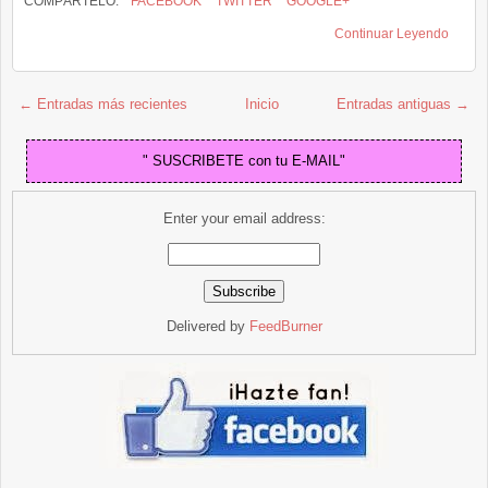
COMPÁRTELO:
FACEBOOK
TWITTER
GOOGLE+
Continuar Leyendo
← Entradas más recientes
Inicio
Entradas antiguas →
" SUSCRIBETE con tu E-MAIL"
Enter your email address:
Delivered by
FeedBurner