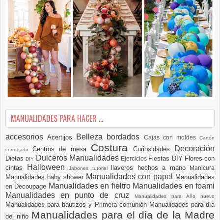
MANUALIDADES PARA HACER ...
accesorios
Belleza
bordados
Acertijos
Cajas con moldes
Cartón
Costura
Decoración
Centros de mesa
Curiosidades
corrugado
Dulceros Manualidades
Dietas
Fiestas DIY
Flores con
Ejercicios
DIY
Halloween
cintas
llaveros hechos a mano
Manicura
Jabones tutorial
Manualidades con papel
Manualidades baby shower
Manualidades
Manualidades en fieltro
Manualidades en foami
en Decoupage
Manualidades en punto de cruz
Manualidades para Año nuevo
Manualidades para bautizos y Primera comunión
Manualidades para día
Manualidades para el dia de la Madre
del niño