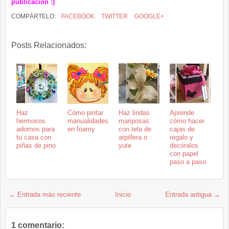
publicación :)
COMPÁRTELO:
FACEBOOK
TWITTER
GOOGLE+
Posts Relacionados:
Haz
Cómo pintar
Haz lindas
Aprende
hermosos
manualidades
mariposas
cómo hacer
adornos para
en foamy
con tela de
cajas de
tu casa con
arpillera o
regalo y
piñas de pino
yute
decóralos
con papel
paso a paso
← Entrada más reciente
Inicio
Entrada antigua →
1 comentario: