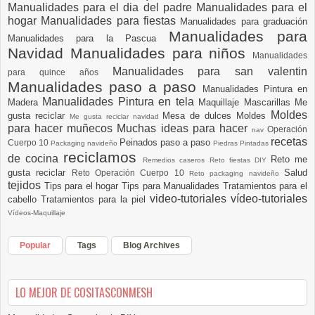
Manualidades para el dia del padre
Manualidades para el
hogar
Manualidades para fiestas
Manualidades para graduación
Manualidades para
Manualidades para la Pascua
Navidad
Manualidades para niños
Manualidades
Manualidades para san valentin
para quince años
Manualidades paso a paso
Manualidades Pintura en
Manualidades Pintura en tela
Madera
Maquillaje
Mascarillas
Me
Moldes
gusta reciclar
Mesa de dulces
Moldes
Me gusta reciclar navidad
para hacer muñecos
Muchas ideas para hacer
Operación
nav
recetas
Peinados paso a paso
Cuerpo 10
Packaging navideño
Piedras Pintadas
reciclamos
de cocina
Reto me
Remedios caseros
Reto fiestas DIY
gusta reciclar
Salud
Reto Operación Cuerpo 10
Reto packaging navideño
tejidos
Tips para el hogar
Tips para Manualidades
Tratamientos para el
video-tutoriales
vídeo-tutoriales
cabello
Tratamientos para la piel
Vídeos-Maquillaje
Popular
Tags
Blog Archives
LO MEJOR DE COSITASCONMESH