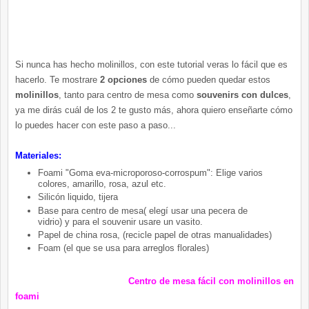
Si nunca has hecho molinillos, con este tutorial veras lo fácil que es
hacerlo. Te mostrare
2 opciones
de cómo pueden quedar estos
molinillos
, tanto para centro de mesa como
souvenirs con dulces
,
ya me dirás cuál de los 2 te gusto más, ahora quiero enseñarte cómo
lo puedes hacer con este paso a paso...
Materiales:
Foami "Goma eva-microporoso-corrospum": Elige varios
colores, amarillo, rosa, azul etc.
Silicón liquido, tijera
Base para centro de mesa( elegí usar una pecera de
vidrio) y para el souvenir usare un vasito.
Papel de china rosa, (recicle papel de otras manualidades)
Foam (el que se usa para arreglos florales)
Centro de mesa fácil con molinillos en
foami