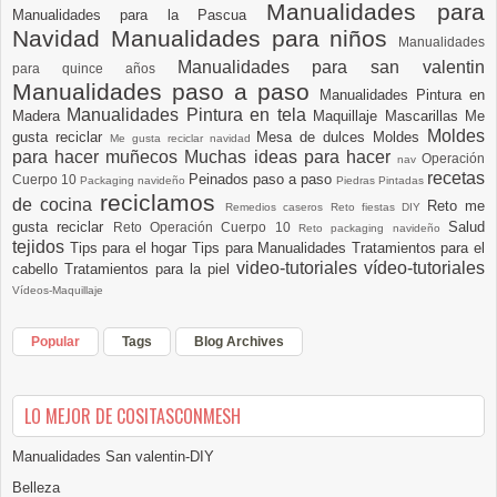
Manualidades para
Manualidades para la Pascua
Navidad
Manualidades para niños
Manualidades
Manualidades para san valentin
para quince años
Manualidades paso a paso
Manualidades Pintura en
Manualidades Pintura en tela
Madera
Maquillaje
Mascarillas
Me
Moldes
gusta reciclar
Mesa de dulces
Moldes
Me gusta reciclar navidad
para hacer muñecos
Muchas ideas para hacer
Operación
nav
recetas
Peinados paso a paso
Cuerpo 10
Packaging navideño
Piedras Pintadas
reciclamos
de cocina
Reto me
Remedios caseros
Reto fiestas DIY
gusta reciclar
Salud
Reto Operación Cuerpo 10
Reto packaging navideño
tejidos
Tips para el hogar
Tips para Manualidades
Tratamientos para el
video-tutoriales
vídeo-tutoriales
cabello
Tratamientos para la piel
Vídeos-Maquillaje
Popular
Tags
Blog Archives
LO MEJOR DE COSITASCONMESH
Manualidades San valentin-DIY
Belleza