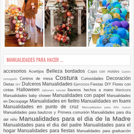
MANUALIDADES PARA HACER ...
accesorios
Belleza
bordados
Acertijos
Cajas con moldes
Cartón
Costura
Decoración
Centros de mesa
Curiosidades
corrugado
Dulceros Manualidades
Dietas
Fiestas DIY
Flores con
Ejercicios
DIY
Halloween
cintas
llaveros hechos a mano
Manicura
Jabones tutorial
Manualidades con papel
Manualidades baby shower
Manualidades
Manualidades en fieltro
Manualidades en foami
en Decoupage
Manualidades en punto de cruz
Manualidades para Año nuevo
Manualidades para bautizos y Primera comunión
Manualidades para día
Manualidades para el dia de la Madre
del niño
Manualidades para el dia del padre
Manualidades para el
hogar
Manualidades para fiestas
Manualidades para graduación