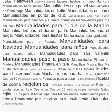
Halloween
cintas
llaveros hechos a mano
Manicura
Jabones tutorial
Manualidades con papel
Manualidades baby shower
Manualidades
Manualidades en fieltro
Manualidades en foami
en Decoupage
Manualidades en punto de cruz
Manualidades para Año nuevo
Manualidades para bautizos y Primera comunión
Manualidades para día
Manualidades para el dia de la Madre
del niño
Manualidades para el dia del padre
Manualidades para el
hogar
Manualidades para fiestas
Manualidades para graduación
Manualidades para
Manualidades para la Pascua
Navidad
Manualidades para niños
Manualidades
Manualidades para san valentin
para quince años
Manualidades paso a paso
Manualidades Pintura en
Manualidades Pintura en tela
Madera
Maquillaje
Mascarillas
Me
Moldes
gusta reciclar
Mesa de dulces
Moldes
Me gusta reciclar navidad
para hacer muñecos
Muchas ideas para hacer
Operación
nav
recetas
Peinados paso a paso
Cuerpo 10
Packaging navideño
Piedras Pintadas
reciclamos
de cocina
Reto me
Remedios caseros
Reto fiestas DIY
gusta reciclar
Salud
Reto Operación Cuerpo 10
Reto packaging navideño
tejidos
Tips para el hogar
Tips para Manualidades
Tratamientos para el
video-tutoriales
vídeo-tutoriales
cabello
Tratamientos para la piel
Vídeos-Maquillaje