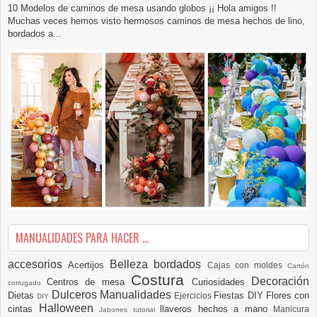
10 Modelos de caminos de mesa usando globos ¡¡ Hola amigos !!
Muchas veces hemos visto hermosos caminos de mesa hechos de lino,
bordados a...
MANUALIDADES PARA HACER ...
accesorios
Belleza
bordados
Acertijos
Cajas con moldes
Cartón
Costura
Decoración
Centros de mesa
Curiosidades
corrugado
Dulceros Manualidades
Dietas
Fiestas DIY
Flores con
Ejercicios
DIY
Halloween
cintas
llaveros hechos a mano
Manicura
Jabones tutorial