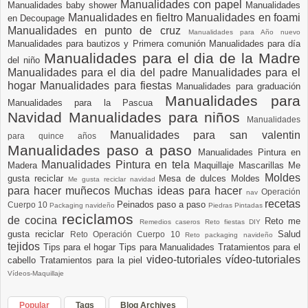
Manualidades con papel
Manualidades baby shower
Manualidades
Manualidades en fieltro
Manualidades en foami
en Decoupage
Manualidades en punto de cruz
Manualidades para Año nuevo
Manualidades para bautizos y Primera comunión
Manualidades para día
Manualidades para el dia de la Madre
del niño
Manualidades para el dia del padre
Manualidades para el
hogar
Manualidades para fiestas
Manualidades para graduación
Manualidades para
Manualidades para la Pascua
Navidad
Manualidades para niños
Manualidades
Manualidades para san valentin
para quince años
Manualidades paso a paso
Manualidades Pintura en
Manualidades Pintura en tela
Madera
Maquillaje
Mascarillas
Me
Moldes
gusta reciclar
Mesa de dulces
Moldes
Me gusta reciclar navidad
para hacer muñecos
Muchas ideas para hacer
Operación
nav
recetas
Peinados paso a paso
Cuerpo 10
Packaging navideño
Piedras Pintadas
reciclamos
de cocina
Reto me
Remedios caseros
Reto fiestas DIY
gusta reciclar
Salud
Reto Operación Cuerpo 10
Reto packaging navideño
tejidos
Tips para el hogar
Tips para Manualidades
Tratamientos para el
video-tutoriales
vídeo-tutoriales
cabello
Tratamientos para la piel
Vídeos-Maquillaje
Popular
Tags
Blog Archives