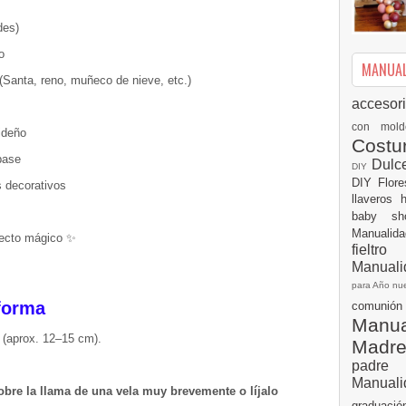
des)
o
MANUALI
 (Santa, reno, muñeco de nieve, etc.)
accesor
con mol
ideño
Cost
base
Dulc
DIY
DIY
Flor
 decorativos
llaveros
baby s
Manualid
fecto mágico ✨
fielt
Manuali
para Año n
sforma
comuni
Manual
la (aprox. 12–15 cm).
Madr
padre
Manuali
obre la llama de una vela muy brevemente o líjalo
graduac