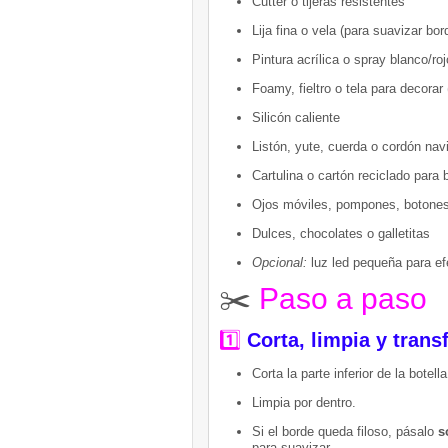
Cutter o tijeras resistentes
Lija fina o vela (para suavizar bor
Pintura acrílica o spray blanco/roj
Foamy, fieltro o tela para decorar
Silicón caliente
Listón, yute, cuerda o cordón nav
Cartulina o cartón reciclado para 
Ojos móviles, pompones, botones
Dulces, chocolates o galletitas
Opcional:
luz led pequeña para e
✂️
Paso a paso
1️⃣
Corta, limpia y tran
Corta la parte inferior de la botel
Limpia por dentro.
Si el borde queda filoso, pásalo
s
para suavizar