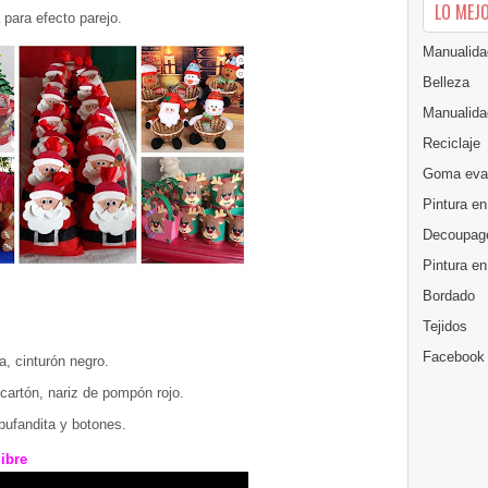
LO MEJ
para efecto parejo.
Manualida
Belleza
Manualida
Reciclaje
Goma eva
Pintura en
Decoupag
Pintura e
Bordado
Tejidos
Facebook
a, cinturón negro.
cartón, nariz de pompón rojo.
bufandita y botones.
gibre