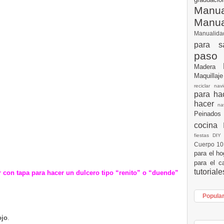
Manua
Manu
Manualid
para s
paso
Madera
Maquillaj
reciclar na
para h
hacer
n
Peinados
cocina
fiestas DI
Cuerpo 1
para el h
para el c
tutorial
r con tapa para hacer un dulcero tipo “renito” o “duende”
Popula
ojo
.