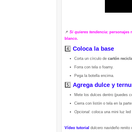
📌
Si quieres tendencia:
personajes m
blanco.
4️⃣
Coloca la base
Corta un círculo de
cartón recicl
Forra con tela o foamy.
Pega la botella encima.
5️⃣
Agrega dulce y ternu
Mete los dulces dentro (puedes co
Cierra con listón o tela en la parte
Opcional:
coloca una mini luz led 
Vídeo tutorial
dulcero navideño renito 