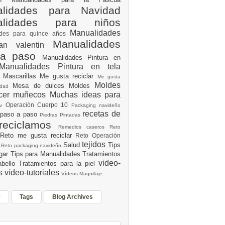
lidades para Navidad
alidades para niños
Manualidades
ades para quince años
Manualidades
an valentin
 a paso
Manualidades Pintura en
Manualidades Pintura en tela
e
Mascarillas
Me gusta reciclar
Me gusta
Moldes
Mesa de dulces
Moldes
vidad
acer muñecos
Muchas ideas para
Operación Cuerpo 10
av
Packaging navideño
recetas de
 paso a paso
Piedras Pintadas
reciclamos
Remedios caseros
Reto
Reto me gusta reciclar
Reto Operación
Y
tejidos
Salud
Tips
0
Reto packaging navideño
ogar
Tips para Manualidades
Tratamientos
video-
abello
Tratamientos para la piel
es
vídeo-tutoriales
Vídeos-Maquillaje
r
Tags
Blog Archives