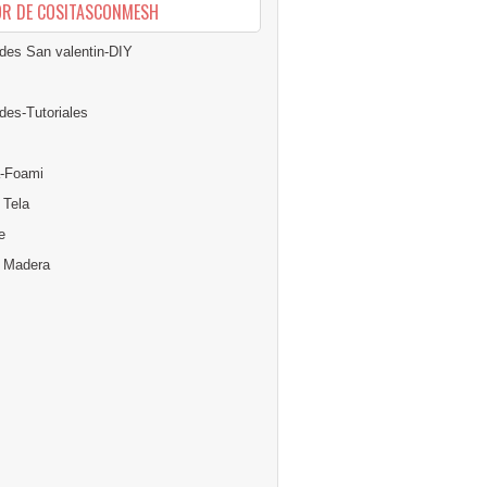
OR DE COSITASCONMESH
des San valentin-DIY
des-Tutoriales
-Foami
 Tela
e
n Madera