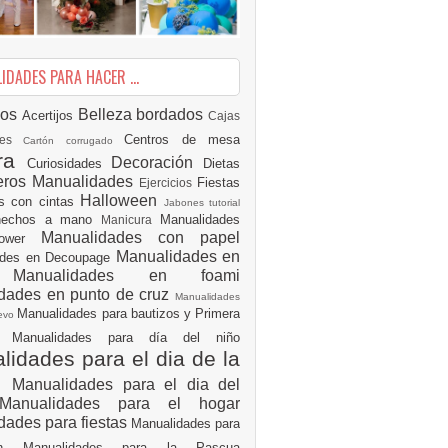
DADES PARA HACER ...
ios
Belleza
bordados
Acertijos
Cajas
Centros de mesa
des
Cartón corrugado
ura
Decoración
Curiosidades
Dietas
eros Manualidades
Fiestas
Ejercicios
Halloween
es con cintas
Jabones tutorial
 hechos a mano
Manualidades
Manicura
Manualidades con papel
hower
Manualidades en
ades en Decoupage
ro
Manualidades en foami
dades en punto de cruz
Manualidades
Manualidades para bautizos y Primera
uevo
ón
Manualidades para día del niño
idades para el dia de la
e
Manualidades para el dia del
Manualidades para el hogar
dades para fiestas
Manualidades para
ión
Manualidades para la Pascua