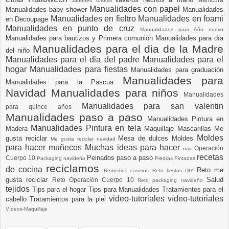
Jabones tutorial
Manualidades con papel
Manualidades baby shower
Manualidades
Manualidades en fieltro
Manualidades en foami
en Decoupage
Manualidades en punto de cruz
Manualidades para Año nuevo
Manualidades para bautizos y Primera comunión
Manualidades para día
Manualidades para el dia de la Madre
del niño
Manualidades para el dia del padre
Manualidades para el
hogar
Manualidades para fiestas
Manualidades para graduación
Manualidades para
Manualidades para la Pascua
Navidad
Manualidades para niños
Manualidades
Manualidades para san valentin
para quince años
Manualidades paso a paso
Manualidades Pintura en
Manualidades Pintura en tela
Madera
Maquillaje
Mascarillas
Me
Moldes
gusta reciclar
Mesa de dulces
Moldes
Me gusta reciclar navidad
para hacer muñecos
Muchas ideas para hacer
Operación
nav
recetas
Peinados paso a paso
Cuerpo 10
Packaging navideño
Piedras Pintadas
reciclamos
de cocina
Reto me
Remedios caseros
Reto fiestas DIY
gusta reciclar
Salud
Reto Operación Cuerpo 10
Reto packaging navideño
tejidos
Tips para el hogar
Tips para Manualidades
Tratamientos para el
video-tutoriales
vídeo-tutoriales
cabello
Tratamientos para la piel
Vídeos-Maquillaje