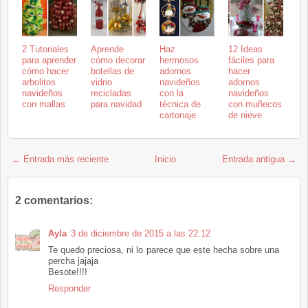
2 Tutoriales
Aprende
Haz
12 Ideas
para aprender
cómo decorar
hermosos
fáciles para
cómo hacer
botellas de
adornos
hacer
arbolitos
vidrio
navideños
adornos
navideños
recicladas
con la
navideños
con mallas
para navidad
técnica de
con muñecos
cartonaje
de nieve
← Entrada más reciente
Inicio
Entrada antigua →
2 comentarios:
Ayla
3 de diciembre de 2015 a las 22:12
Te quedo preciosa, ni lo parece que este hecha sobre una
percha jajaja
Besote!!!!
Responder