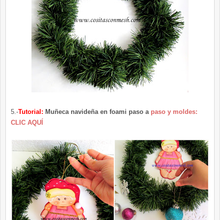
5.-
Tutorial:
Muñeca navideña en foami paso a
paso y moldes:
CLIC AQUÍ