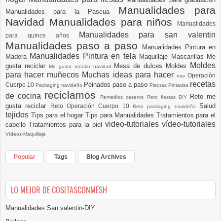
Manualidades para
Manualidades para la Pascua
Navidad
Manualidades para niños
Manualidades
Manualidades para san valentin
para quince años
Manualidades paso a paso
Manualidades Pintura en
Manualidades Pintura en tela
Madera
Maquillaje
Mascarillas
Me
Moldes
gusta reciclar
Mesa de dulces
Moldes
Me gusta reciclar navidad
para hacer muñecos
Muchas ideas para hacer
Operación
nav
recetas
Peinados paso a paso
Cuerpo 10
Packaging navideño
Piedras Pintadas
reciclamos
de cocina
Reto me
Remedios caseros
Reto fiestas DIY
gusta reciclar
Salud
Reto Operación Cuerpo 10
Reto packaging navideño
tejidos
Tips para el hogar
Tips para Manualidades
Tratamientos para el
video-tutoriales
vídeo-tutoriales
cabello
Tratamientos para la piel
Vídeos-Maquillaje
Popular
Tags
Blog Archives
LO MEJOR DE COSITASCONMESH
Manualidades San valentin-DIY