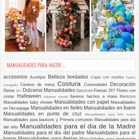
MANUALIDADES PARA HACER ...
accesorios
Belleza
bordados
Acertijos
Cajas con moldes
Cartón
Costura
Decoración
Centros de mesa
Curiosidades
corrugado
Dulceros Manualidades
Dietas
Fiestas DIY
Flores con
Ejercicios
DIY
Halloween
cintas
llaveros hechos a mano
Manicura
Jabones tutorial
Manualidades con papel
Manualidades baby shower
Manualidades
Manualidades en fieltro
Manualidades en foami
en Decoupage
Manualidades en punto de cruz
Manualidades para Año nuevo
Manualidades para bautizos y Primera comunión
Manualidades para día
Manualidades para el dia de la Madre
del niño
Manualidades para el dia del padre
Manualidades para el
hogar
Manualidades para fiestas
Manualidades para graduación