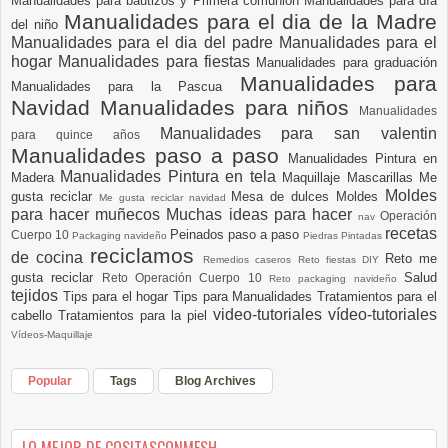
Manualidades para bautizos y Primera comunión
Manualidades para día
Manualidades para el dia de la Madre
del niño
Manualidades para el dia del padre
Manualidades para el
hogar
Manualidades para fiestas
Manualidades para graduación
Manualidades para
Manualidades para la Pascua
Navidad
Manualidades para niños
Manualidades
Manualidades para san valentin
para quince años
Manualidades paso a paso
Manualidades Pintura en
Manualidades Pintura en tela
Madera
Maquillaje
Mascarillas
Me
Moldes
gusta reciclar
Mesa de dulces
Moldes
Me gusta reciclar navidad
para hacer muñecos
Muchas ideas para hacer
Operación
nav
recetas
Peinados paso a paso
Cuerpo 10
Packaging navideño
Piedras Pintadas
reciclamos
de cocina
Reto me
Remedios caseros
Reto fiestas DIY
gusta reciclar
Salud
Reto Operación Cuerpo 10
Reto packaging navideño
tejidos
Tips para el hogar
Tips para Manualidades
Tratamientos para el
video-tutoriales
vídeo-tutoriales
cabello
Tratamientos para la piel
Vídeos-Maquillaje
Popular
Tags
Blog Archives