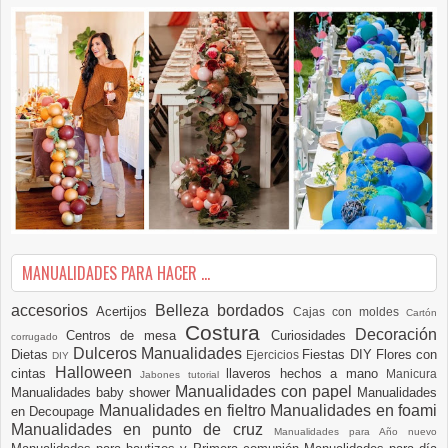
MANUALIDADES PARA HACER ...
accesorios
Belleza
bordados
Acertijos
Cajas con moldes
Cartón
Costura
Decoración
Centros de mesa
Curiosidades
corrugado
Dulceros Manualidades
Dietas
Fiestas DIY
Flores con
Ejercicios
DIY
Halloween
cintas
llaveros hechos a mano
Manicura
Jabones tutorial
Manualidades con papel
Manualidades baby shower
Manualidades
Manualidades en fieltro
Manualidades en foami
en Decoupage
Manualidades en punto de cruz
Manualidades para Año nuevo