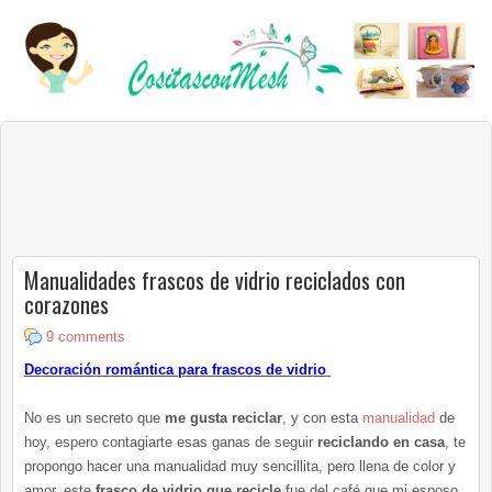
Manualidades frascos de vidrio reciclados con
corazones
9 comments
Decoración romántica para frascos de vidrio
No es un secreto que
me gusta reciclar
, y con esta
manualidad
de
hoy, espero contagiarte esas ganas de seguir
reciclando en casa
, te
propongo hacer una manualidad muy sencillita, pero llena de color y
amor, este
frasco de vidrio que recicle
fue del café que mi esposo