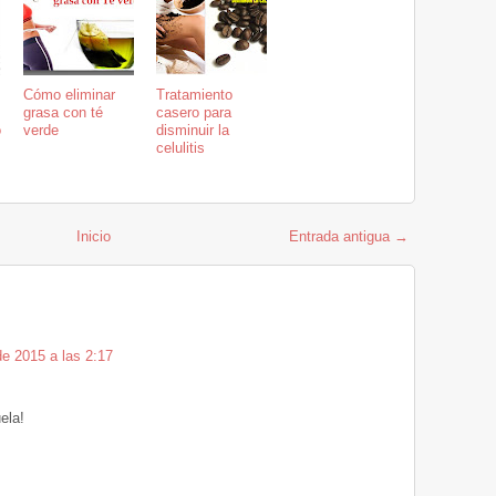
Cómo eliminar
Tratamiento
grasa con té
casero para
o
verde
disminuir la
celulitis
Inicio
Entrada antigua →
de 2015 a las 2:17
ela!