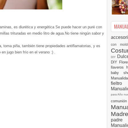
MANUALI
taminas, es diurética y energética Se puede hacer un puré con
millas trituradas en medio litro de agua.No tiene ningún sabor y
accesor
con mol
a, toma piña, también tiene propiedades antiflamatorias, y es
Cost
en jugo bien frío en el verano :) .
Dulc
DIY
DIY
Flor
llaveros
baby s
Manualid
fielt
Manuali
para Año n
comuni
Manual
Madr
padre
Manuali