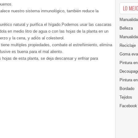
buenos.
LO MEJ
rtalece nuestro sistema inmunológico, también reduce la
Manualida
urético natural y purifica el hígado.Podemos usar las cascaras
Belleza
dola en medio litro de agua o con las hojas de la planta en un
Manualida
rzo y la cena, y adiós al colesterol.
tiene multiples propiedades, combate el estreñimiento, elimina
Reciclaje
lusive es buena para el mal aliento.
Goma eva
 hojas de esta planta, se deja descansar y enfriar para
Pintura en
Decoupag
Pintura e
Bordado
Tejidos
Facebook