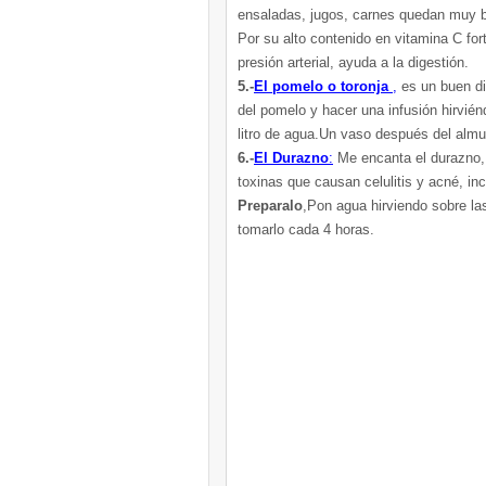
ensaladas, jugos, carnes quedan muy 
Por su alto contenido en vitamina C fo
presión arterial, ayuda a la digestión.
5.-
El pomelo o toronja
,
es un buen di
del pomelo y hacer una infusión hirvién
litro de agua.Un vaso después del almue
6.-
El Durazno
:
Me encanta el durazno, 
toxinas que causan celulitis y acné, inc
Preparalo
,Pon agua hirviendo sobre las
tomarlo cada 4 horas.