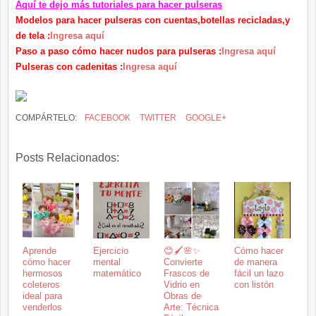
Aquí te dejo más tutoriales para hacer pulseras
Modelos para hacer pulseras con cuentas,botellas recicladas,y
de tela :
Ingresa
aquí
Paso a paso cómo hacer nudos para pulseras :
Ingresa aquí
Pulseras con cadenitas :
Ingresa aquí
COMPÁRTELO:
FACEBOOK
TWITTER
GOOGLE+
Posts Relacionados:
Aprende
Ejercicio
😊🖌️🌸✨
Cómo hacer
cómo hacer
mental
Convierte
de manera
hermosos
matemático
Frascos de
fácil un lazo
coleteros
Vidrio en
con listón
ideal para
Obras de
venderlos
Arte: Técnica