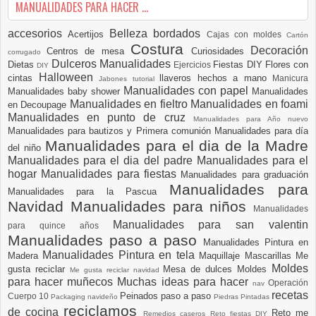
MANUALIDADES PARA HACER ...
accesorios
Belleza
bordados
Acertijos
Cajas con moldes
Cartón
Costura
Decoración
Centros de mesa
Curiosidades
corrugado
Dulceros Manualidades
Dietas
Fiestas DIY
Flores con
Ejercicios
DIY
Halloween
cintas
llaveros hechos a mano
Manicura
Jabones tutorial
Manualidades con papel
Manualidades baby shower
Manualidades
Manualidades en fieltro
Manualidades en foami
en Decoupage
Manualidades en punto de cruz
Manualidades para Año nuevo
Manualidades para bautizos y Primera comunión
Manualidades para día
Manualidades para el dia de la Madre
del niño
Manualidades para el dia del padre
Manualidades para el
hogar
Manualidades para fiestas
Manualidades para graduación
Manualidades para
Manualidades para la Pascua
Navidad
Manualidades para niños
Manualidades
Manualidades para san valentin
para quince años
Manualidades paso a paso
Manualidades Pintura en
Manualidades Pintura en tela
Madera
Maquillaje
Mascarillas
Me
Moldes
gusta reciclar
Mesa de dulces
Moldes
Me gusta reciclar navidad
para hacer muñecos
Muchas ideas para hacer
Operación
nav
recetas
Peinados paso a paso
Cuerpo 10
Packaging navideño
Piedras Pintadas
reciclamos
de cocina
Reto me
Remedios caseros
Reto fiestas DIY