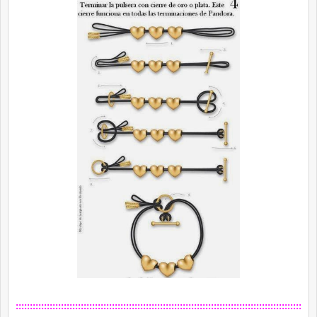
:::::::::::::::::::::::::::::::::::::::::::::::::::::::::::::::::::::::::::::::::::::::::::::::::::::