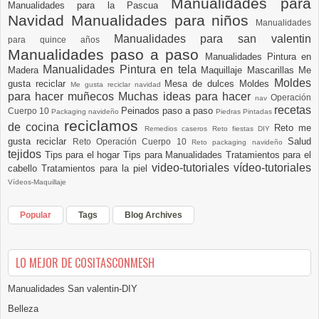
Manualidades para
Manualidades para la Pascua
Navidad
Manualidades para niños
Manualidades
Manualidades para san valentin
para quince años
Manualidades paso a paso
Manualidades Pintura en
Manualidades Pintura en tela
Madera
Maquillaje
Mascarillas
Me
Moldes
gusta reciclar
Mesa de dulces
Moldes
Me gusta reciclar navidad
para hacer muñecos
Muchas ideas para hacer
Operación
nav
recetas
Peinados paso a paso
Cuerpo 10
Packaging navideño
Piedras Pintadas
reciclamos
de cocina
Reto me
Remedios caseros
Reto fiestas DIY
gusta reciclar
Salud
Reto Operación Cuerpo 10
Reto packaging navideño
tejidos
Tips para el hogar
Tips para Manualidades
Tratamientos para el
video-tutoriales
vídeo-tutoriales
cabello
Tratamientos para la piel
Vídeos-Maquillaje
Popular
Tags
Blog Archives
LO MEJOR DE COSITASCONMESH
Manualidades San valentin-DIY
Belleza