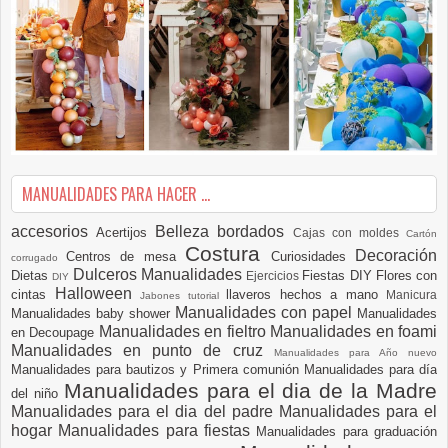
MANUALIDADES PARA HACER ...
accesorios
Belleza
bordados
Acertijos
Cajas con moldes
Cartón
Costura
Decoración
Centros de mesa
Curiosidades
corrugado
Dulceros Manualidades
Dietas
Fiestas DIY
Flores con
Ejercicios
DIY
Halloween
cintas
llaveros hechos a mano
Manicura
Jabones tutorial
Manualidades con papel
Manualidades baby shower
Manualidades
Manualidades en fieltro
Manualidades en foami
en Decoupage
Manualidades en punto de cruz
Manualidades para Año nuevo
Manualidades para bautizos y Primera comunión
Manualidades para día
Manualidades para el dia de la Madre
del niño
Manualidades para el dia del padre
Manualidades para el
hogar
Manualidades para fiestas
Manualidades para graduación