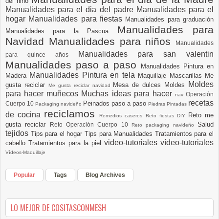
del niño
Manualidades para el dia del padre
Manualidades para el
hogar
Manualidades para fiestas
Manualidades para graduación
Manualidades para
Manualidades para la Pascua
Navidad
Manualidades para niños
Manualidades
Manualidades para san valentin
para quince años
Manualidades paso a paso
Manualidades Pintura en
Manualidades Pintura en tela
Madera
Maquillaje
Mascarillas
Me
Moldes
gusta reciclar
Mesa de dulces
Moldes
Me gusta reciclar navidad
para hacer muñecos
Muchas ideas para hacer
Operación
nav
recetas
Peinados paso a paso
Cuerpo 10
Packaging navideño
Piedras Pintadas
reciclamos
de cocina
Reto me
Remedios caseros
Reto fiestas DIY
gusta reciclar
Salud
Reto Operación Cuerpo 10
Reto packaging navideño
tejidos
Tips para el hogar
Tips para Manualidades
Tratamientos para el
video-tutoriales
vídeo-tutoriales
cabello
Tratamientos para la piel
Vídeos-Maquillaje
Popular
Tags
Blog Archives
LO MEJOR DE COSITASCONMESH