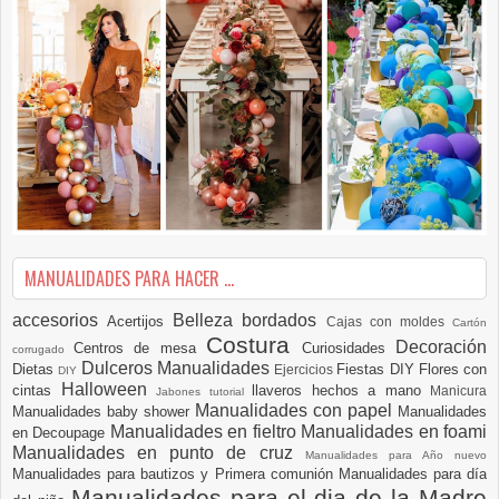
MANUALIDADES PARA HACER ...
accesorios
Belleza
bordados
Acertijos
Cajas con moldes
Cartón
Costura
Decoración
Centros de mesa
Curiosidades
corrugado
Dulceros Manualidades
Dietas
Fiestas DIY
Flores con
Ejercicios
DIY
Halloween
cintas
llaveros hechos a mano
Manicura
Jabones tutorial
Manualidades con papel
Manualidades baby shower
Manualidades
Manualidades en fieltro
Manualidades en foami
en Decoupage
Manualidades en punto de cruz
Manualidades para Año nuevo
Manualidades para bautizos y Primera comunión
Manualidades para día
Manualidades para el dia de la Madre