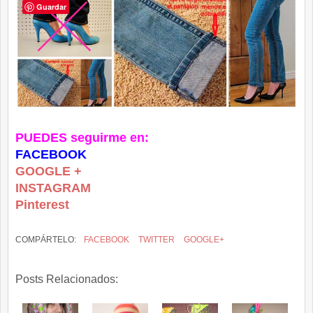
Guardar
PUEDES seguirme en:
FACEBOOK
GOOGLE +
INSTAGRAM
Pinterest
COMPÁRTELO:
FACEBOOK
TWITTER
GOOGLE+
Posts Relacionados: