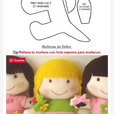
Muñecas de fieltro
Tip
:Rellena tu muñeca con hule espuma para muñecos.
Guardar