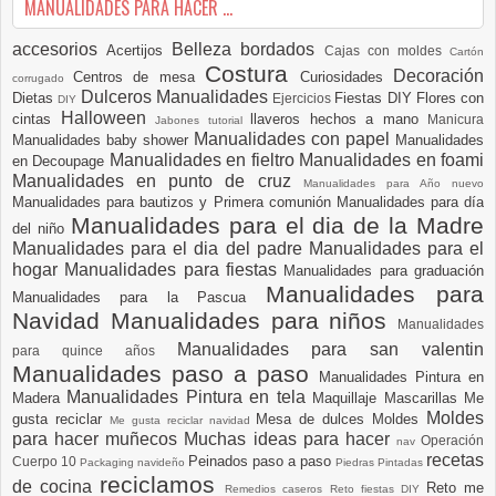
MANUALIDADES PARA HACER ...
accesorios
Belleza
bordados
Acertijos
Cajas con moldes
Cartón
Costura
Decoración
Centros de mesa
Curiosidades
corrugado
Dulceros Manualidades
Dietas
Fiestas DIY
Flores con
Ejercicios
DIY
Halloween
cintas
llaveros hechos a mano
Manicura
Jabones tutorial
Manualidades con papel
Manualidades baby shower
Manualidades
Manualidades en fieltro
Manualidades en foami
en Decoupage
Manualidades en punto de cruz
Manualidades para Año nuevo
Manualidades para bautizos y Primera comunión
Manualidades para día
Manualidades para el dia de la Madre
del niño
Manualidades para el dia del padre
Manualidades para el
hogar
Manualidades para fiestas
Manualidades para graduación
Manualidades para
Manualidades para la Pascua
Navidad
Manualidades para niños
Manualidades
Manualidades para san valentin
para quince años
Manualidades paso a paso
Manualidades Pintura en
Manualidades Pintura en tela
Madera
Maquillaje
Mascarillas
Me
Moldes
gusta reciclar
Mesa de dulces
Moldes
Me gusta reciclar navidad
para hacer muñecos
Muchas ideas para hacer
Operación
nav
recetas
Peinados paso a paso
Cuerpo 10
Packaging navideño
Piedras Pintadas
reciclamos
de cocina
Reto me
Remedios caseros
Reto fiestas DIY