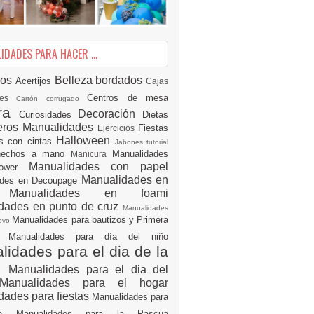
DADES PARA HACER ...
ios
Belleza
bordados
Acertijos
Cajas
Centros de mesa
des
Cartón corrugado
ura
Decoración
Curiosidades
Dietas
eros Manualidades
Fiestas
Ejercicios
Halloween
es con cintas
Jabones tutorial
 hechos a mano
Manualidades
Manicura
Manualidades con papel
hower
Manualidades en
ades en Decoupage
ro
Manualidades en foami
dades en punto de cruz
Manualidades
Manualidades para bautizos y Primera
uevo
ón
Manualidades para día del niño
idades para el dia de la
e
Manualidades para el dia del
Manualidades para el hogar
dades para fiestas
Manualidades para
ión
Manualidades para la Pascua