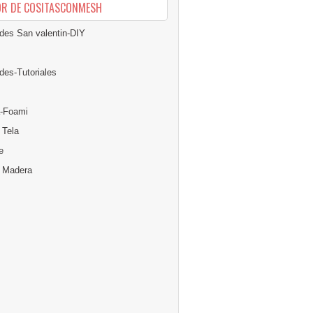
OR DE COSITASCONMESH
des San valentin-DIY
des-Tutoriales
-Foami
 Tela
e
n Madera