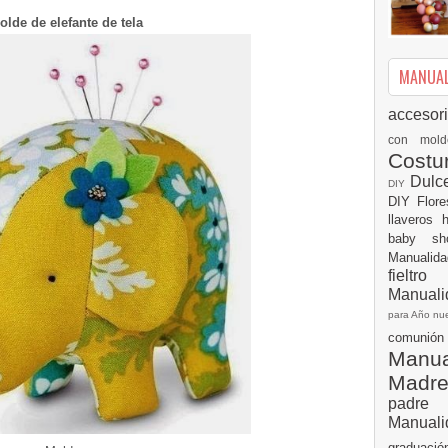
olde de elefante de tela
MANUALI
accesor
con mol
Cost
Dulc
DIY
DIY
Flor
llaveros
baby s
Manualid
fielt
Manuali
para Año n
comuni
Manual
Madr
padre
Manuali
graduac