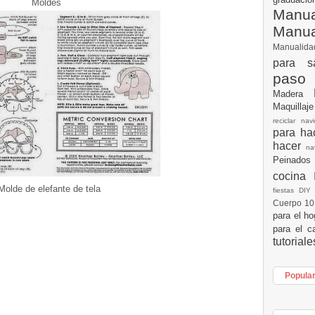
Moldes
Manua
Manu
Manualid
para s
paso
Madera
Maquillaj
reciclar na
para h
hacer
n
Peinados
cocina
olde de elefante de tela
fiestas DI
Cuerpo 1
para el h
para el c
tutorial
Popula