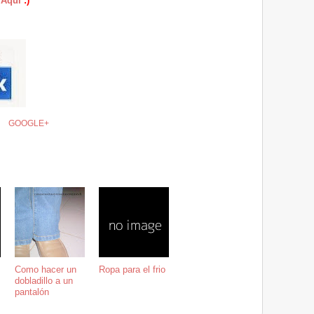
 Aquí
:)
GOOGLE+
Como hacer un
Ropa para el frio
dobladillo a un
pantalón