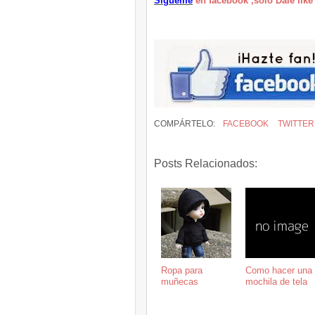
Sígueme
en facebook ,solo Dale like
COMPÁRTELO:
FACEBOOK
TWITTER
Posts Relacionados:
Ropa para
Como hacer una
muñecas
mochila de tela