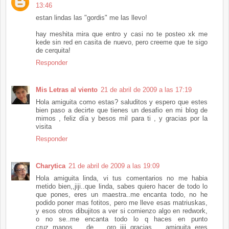
13:46
estan lindas las "gordis" me las llevo!
hay meshita mira que entro y casi no te posteo xk me
kede sin red en casita de nuevo, pero creeme que te sigo
de cerquita!
Responder
Mis Letras al viento
21 de abril de 2009 a las 17:19
Hola amiguita como estas? saluditos y espero que estes
bien paso a decirte que tienes un desafio en mi blog de
mimos , feliz día y besos mil para ti , y gracias por la
visita
Responder
Charytica
21 de abril de 2009 a las 19:09
Hola amiguita linda, vi tus comentarios no me habia
metido bien,,jiji..que linda, sabes quiero hacer de todo lo
que pones, eres un maestra..me encanta todo, no he
podido poner mas fotitos, pero me lleve esas matriuskas,
y esos otros dibujitos a ver si comienzo algo en redwork,
o no se..me encanta todo lo q haces en punto
cruz..manos de oro..jiij..gracias amiguita..eres