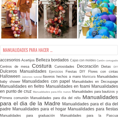
MANUALIDADES PARA HACER ...
accesorios
Belleza
bordados
Acertijos
Cajas con moldes
Cartón corrugado
Costura
Decoración
Centros de mesa
Curiosidades
Dietas
DI
Dulceros Manualidades
Fiestas DIY
Flores con cinta
Ejercicios
Halloween
llaveros hechos a mano
Manualidades
Manicura
Jabones tutorial
Manualidades con papel
baby shower
Manualidades en Decoupag
Manualidades en fieltro
Manualidades en foami
Manualidades
en punto de cruz
Manualidades para bautizos 
Manualidades para Año nuevo
Manualidade
Primera comunión
Manualidades para día del niño
para el dia de la Madre
Manualidades para el dia del
padre
Manualidades para el hogar
Manualidades para fiesta
Manualidades para graduación
Manualidades para la Pascua