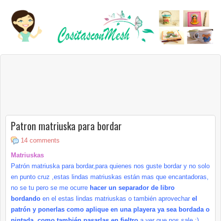
Patron matriuska para bordar
14 comments
Matriuskas
Patrón
matriuska
para bordar,para quienes nos guste bordar y no solo
en punto cruz ,estas lindas
matriuskas
están
mas que encantadoras,
no se tu pero se me ocurre
hacer un separador de libro
bordando
en el estas lindas
matriuskas
o
también
aprovechar
el
patrón y ponerlas como aplique en una playera ya sea bordada o
pintada ,como
también
pasarlas en fieltro
a
ver
que nos sale :)