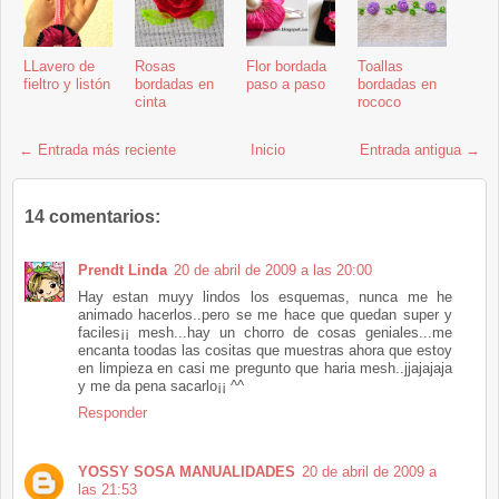
LLavero de
Rosas
Flor bordada
Toallas
fieltro y listón
bordadas en
paso a paso
bordadas en
cinta
rococo
← Entrada más reciente
Inicio
Entrada antigua →
14 comentarios:
Prendt Linda
20 de abril de 2009 a las 20:00
Hay estan muyy lindos los esquemas, nunca me he
animado hacerlos..pero se me hace que quedan super y
faciles¡¡ mesh...hay un chorro de cosas geniales...me
encanta toodas las cositas que muestras ahora que estoy
en limpieza en casi me pregunto que haria mesh..jjajajaja
y me da pena sacarlo¡¡ ^^
Responder
YOSSY SOSA MANUALIDADES
20 de abril de 2009 a
las 21:53