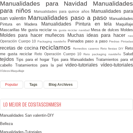
Manualidades para Navidad
Manualidades
para niños
Manualidades par
Manualidades para quince años
Manualidades paso a paso
san valentin
Manualidade
Manualidades Pintura en tela
Pintura en Madera
Maquillaj
Mascarillas
Me gusta reciclar
Mesa de dulces
Molde
Me gusta reciclar navidad
Moldes para hacer muñecos
Muchas ideas para hacer
nav
Peinados paso a paso
Operación Cuerpo 10
Packaging navideño
Piedras Pintada
reciclamos
recetas de cocina
Ret
Remedios caseros
Reto fiestas DIY
me gusta reciclar
Salu
Reto Operación Cuerpo 10
Reto packaging navideño
tejidos
Tips para el hogar
Tips para Manualidades
Tratamientos para e
video-tutoriales
vídeo-tutoriale
cabello
Tratamientos para la piel
Vídeos-Maquillaje
Popular
Tags
Blog Archives
LO MEJOR DE COSITASCONMESH
Manualidades San valentin-DIY
Belleza
Manualidades-Tutoriales