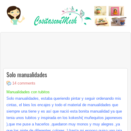
Solo manualidades
14 comments
Manualidades
con
tubitos
Solo
manualidades
,
estaba
queriendo pintar y seguir ordenando mis
cintas, el
bies
los encajes y todo el material de
manualidades
que
siempre una tiene y es
así
que
nació
esta bonita
manualidad
ya que
tenia unos
tubitos
y inspirada en los
kokeshi
(
muñequitos
japoneses
),que me puse a hacerlos ,quedaron
muy
monos y muy alegres ,ya
que los pinte de diferentes colores :) hasta mi esposo
quiso
uno
jaja