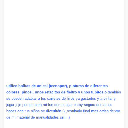
utilice bolitas de
unicel
(
tecnopor
), pinturas de diferentes
colores, pincel, unos
retacitos
de fieltro y unos
tubitos
o
también
se pueden adaptar a los carretes de hilos ya gastados y a pintar y
jugar
jeje
porque para mi fue como jugar estoy segura que si los
haces con tus niños se divertirán :) ,resultado final mas orden dentro
de mi material de
manualidades
siiiii
:)