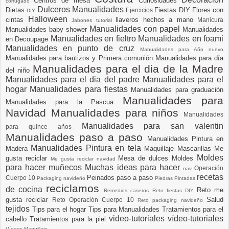
Centros de mesa
Curiosidades
corrugado
Dulceros Manualidades
Dietas
Fiestas DIY
Flores con
Ejercicios
DIY
Halloween
cintas
llaveros hechos a mano
Manicura
Jabones tutorial
Manualidades con papel
Manualidades baby shower
Manualidades
Manualidades en fieltro
Manualidades en foami
en Decoupage
Manualidades en punto de cruz
Manualidades para Año nuevo
Manualidades para bautizos y Primera comunión
Manualidades para día
Manualidades para el dia de la Madre
del niño
Manualidades para el dia del padre
Manualidades para el
hogar
Manualidades para fiestas
Manualidades para graduación
Manualidades para
Manualidades para la Pascua
Navidad
Manualidades para niños
Manualidades
Manualidades para san valentin
para quince años
Manualidades paso a paso
Manualidades Pintura en
Manualidades Pintura en tela
Madera
Maquillaje
Mascarillas
Me
Moldes
gusta reciclar
Mesa de dulces
Moldes
Me gusta reciclar navidad
para hacer muñecos
Muchas ideas para hacer
Operación
nav
recetas
Peinados paso a paso
Cuerpo 10
Packaging navideño
Piedras Pintadas
reciclamos
de cocina
Reto me
Remedios caseros
Reto fiestas DIY
gusta reciclar
Salud
Reto Operación Cuerpo 10
Reto packaging navideño
tejidos
Tips para el hogar
Tips para Manualidades
Tratamientos para el
video-tutoriales
vídeo-tutoriales
cabello
Tratamientos para la piel
Vídeos-Maquillaje