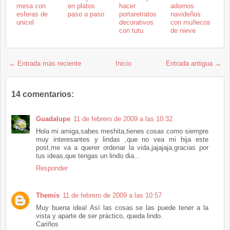
mesa con
en platos
hacer
adornos
esferas de
paso a paso
portaretratos
navideños
unicel
decorativos
con muñecos
con tutu
de nieve
← Entrada más reciente
Inicio
Entrada antigua →
14 comentarios:
Guadalupe
11 de febrero de 2009 a las 10:32
Hola mi amiga,sabes meshita,tienes cosas como siempre
muy interesantes y lindas ,que no vea mi hija este
post,me va a querer ordenar la vida,jajajaja,gracias por
tus ideas,que tengas un lindo dia...
Responder
Themis
11 de febrero de 2009 a las 10:57
Muy buena idea! Así las cosas se las puede tener a la
vista y aparte de ser práctico, queda lindo.
Cariños