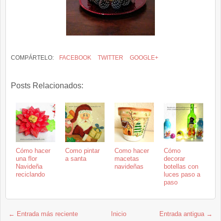
COMPÁRTELO:
FACEBOOK
TWITTER
GOOGLE+
Posts Relacionados:
Cómo hacer
Como pintar
Como hacer
Cómo
una flor
a santa
macetas
decorar
Navideña
navideñas
botellas con
reciclando
luces paso a
paso
← Entrada más reciente
Inicio
Entrada antigua →