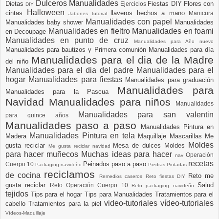
Dulceros Manualidades
Dietas
Fiestas DIY
Flores con
Ejercicios
DIY
Halloween
cintas
llaveros hechos a mano
Manicura
Jabones tutorial
Manualidades con papel
Manualidades baby shower
Manualidades
Manualidades en fieltro
Manualidades en foami
en Decoupage
Manualidades en punto de cruz
Manualidades para Año nuevo
Manualidades para bautizos y Primera comunión
Manualidades para día
Manualidades para el dia de la Madre
del niño
Manualidades para el dia del padre
Manualidades para el
hogar
Manualidades para fiestas
Manualidades para graduación
Manualidades para
Manualidades para la Pascua
Navidad
Manualidades para niños
Manualidades
Manualidades para san valentin
para quince años
Manualidades paso a paso
Manualidades Pintura en
Manualidades Pintura en tela
Madera
Maquillaje
Mascarillas
Me
Moldes
gusta reciclar
Mesa de dulces
Moldes
Me gusta reciclar navidad
para hacer muñecos
Muchas ideas para hacer
Operación
nav
recetas
Peinados paso a paso
Cuerpo 10
Packaging navideño
Piedras Pintadas
reciclamos
de cocina
Reto me
Remedios caseros
Reto fiestas DIY
gusta reciclar
Salud
Reto Operación Cuerpo 10
Reto packaging navideño
tejidos
Tips para el hogar
Tips para Manualidades
Tratamientos para el
video-tutoriales
vídeo-tutoriales
cabello
Tratamientos para la piel
Vídeos-Maquillaje