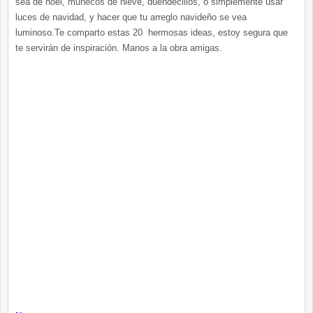
sea de noel, muñecos de nieve, duendecillos, o simplemente usar
luces de navidad, y hacer que tu arreglo navideño se vea
luminoso.Te comparto estas 20 hermosas ideas, estoy segura que
te servirán de inspiración. Manos a la obra amigas.